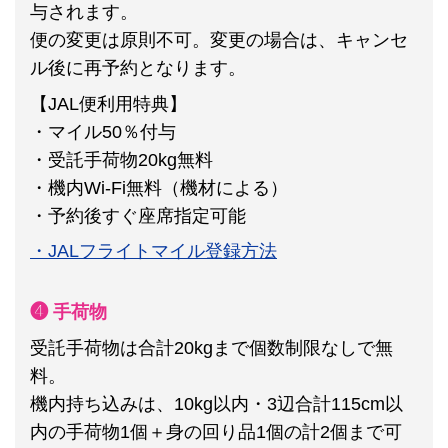
与されます。
便の変更は原則不可。
変更の場合は、キャンセ
ル後に再予約となります。
【JAL便利用特典】
・マイル50％付与
・受託手荷物20kg無料
・機内Wi-Fi無料（機材による）
・予約後すぐ座席指定可能
・JALフライトマイル登録方法
❹ 手荷物
受託手荷物は合計20kgまで個数制限なしで無
料。
機内持ち込みは、10kg以内・3辺合計115cm以
内の手荷物1個＋身の回り品1個の計2個まで可