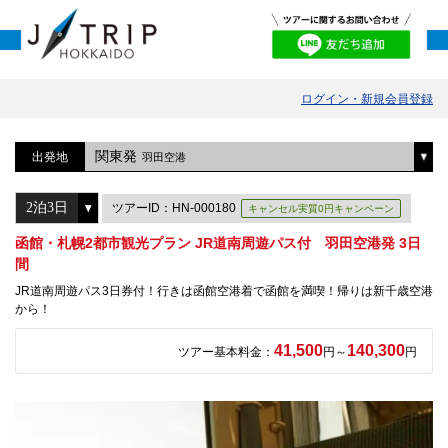
ログイン・新規会員登録
関東発
出発地
羽田空港
ツアーID：HN-000180
キャンセル実質0円キャンペーン
函館・札幌2都市観光プラン JR道南周遊パス付 羽田空港発 3日
間
JR道南周遊パス3日券付！行きは函館空港着で函館を満喫！帰りは新千歳空港
から！
41,500
140,300
ツアー基本料金：
円～
円