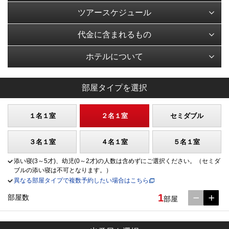
ツアースケジュール
代金に含まれるもの
ホテルについて
部屋タイプを選択
１名１室
２名１室
セミダブル
３名１室
４名１室
５名１室
添い寝(3～5才)、幼児(0～2才)の人数は含めずにご選択ください。（セミダ
ブルの添い寝は不可となります。）
異なる部屋タイプで複数予約したい場合はこちら
1
部屋数
部屋