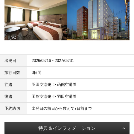
出発日
2026/08/16～2027/03/31
旅行日数
3日間
往路
羽田空港発 -> 函館空港着
復路
函館空港発 -> 羽田空港着
予約締切
出発日の前日から数えて7日前まで
特典＆インフォメーション