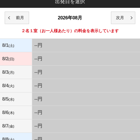
出発日を選択
2026年08月
２名１室
（お一人様あたり）の料金を表示しています
8/1
--円
(土)
8/2
--円
(日)
8/3
--円
(月)
8/4
--円
(火)
8/5
--円
(水)
8/6
--円
(木)
8/7
--円
(金)
8/8
--円
(土)