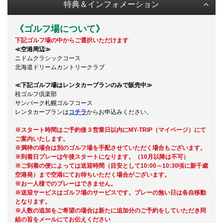
特典＆インフォメーション
《ゴルフ場について》
下記ゴルフ場の中からご選択いただけます
≪空港周辺≫
ニドムクラシックコース
北海道ドリームカントリークラブ
≪下記ゴルフ場はレンタカープランのみで販売中≫
桂ゴルフ倶楽部
サンパーク札幌ゴルフコース
レンタカープランは
コチラ
からお申込みください。
※スタート時間はご予約後３営業日以内にMY-TRIP（マイページ）にて
ご案内いたします。
※満枠の場合は別のゴルフ場を手配させていただく場合もございます。
※到着日プレーは午後スタートになります。（10月以降は不可）
※ご到着の便によっては送迎時間（目安として10:00～10:30頃に新千歳
空港発）まで空港にてお待ちいただく場合がございます。
※お一人様でのプレーはできません。
※送迎サービスはゴルフ場のサービスです。プレーの無い日は各自移動
となります。
※人数の追加をご希望の場合は新たに追加分のご予約をしていただき同
組の旨をメールにてお伝えください