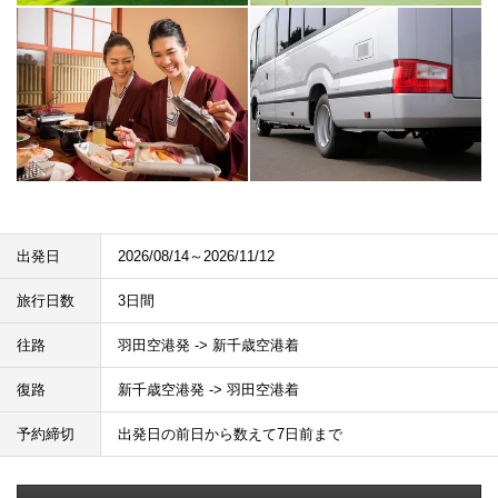
出発日
2026/08/14～2026/11/12
旅行日数
3日間
往路
羽田空港発 -> 新千歳空港着
復路
新千歳空港発 -> 羽田空港着
予約締切
出発日の前日から数えて7日前まで