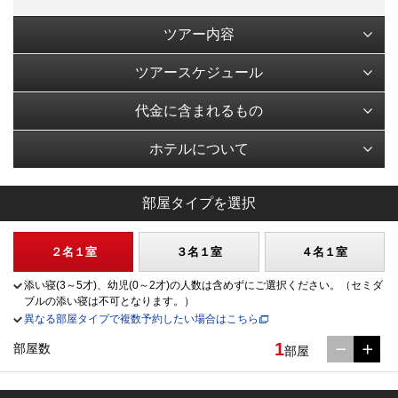
ツアー内容
ツアースケジュール
代金に含まれるもの
ホテルについて
部屋タイプを選択
２名１室
３名１室
４名１室
添い寝(3～5才)、幼児(0～2才)の人数は含めずにご選択ください。（セミダ
ブルの添い寝は不可となります。）
異なる部屋タイプで複数予約したい場合はこちら
1
部屋数
部屋