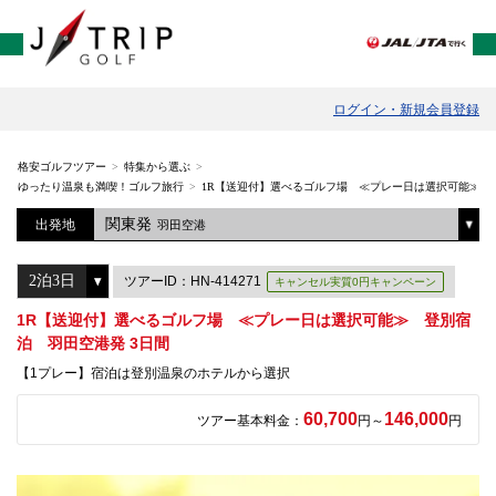
ログイン・新規会員登録
格安ゴルフツアー
特集から選ぶ
ゆったり温泉も満喫！ゴルフ旅行
1R【送迎付】選べるゴルフ場 ≪プレー日は選択可能≫ 
関東発
出発地
羽田空港
ツアーID：HN-414271
キャンセル実質0円キャンペーン
1R【送迎付】選べるゴルフ場 ≪プレー日は選択可能≫ 登別宿
泊 羽田空港発 3日間
【1プレー】宿泊は登別温泉のホテルから選択
60,700
146,000
ツアー基本料金：
円～
円