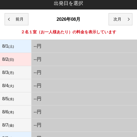
出発日を選択
2026年08月
２名１室
（お一人様あたり）の料金を表示しています
8/1
--円
(土)
8/2
--円
(日)
8/3
--円
(月)
8/4
--円
(火)
8/5
--円
(水)
8/6
--円
(木)
8/7
--円
(金)