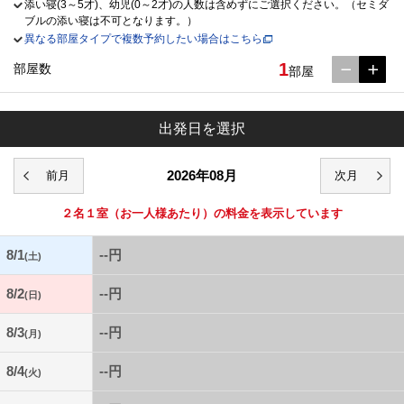
添い寝(3～5才)、幼児(0～2才)の人数は含めずにご選択ください。（セミダ
ブルの添い寝は不可となります。）
異なる部屋タイプで複数予約したい場合はこちら
1
部屋数
部屋
出発日を選択
2026年08月
２名１室
（お一人様あたり）の料金を表示しています
8/1
--円
(土)
8/2
--円
(日)
8/3
--円
(月)
8/4
--円
(火)