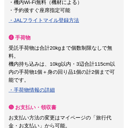
・機内Wi-Fi無料（機材による）
・予約後すぐ座席指定可能
・JALフライトマイル登録方法
❹ 手荷物
受託手荷物は合計20kgまで個数制限なしで無
料。
機内持ち込みは、10kg以内・3辺合計115cm以
内の手荷物1個＋身の回り品1個の計2個まで可
能です。
・手荷物情報の詳細
❺ お支払い・領収書
お支払い方法の変更はマイページの「旅行代
金・お支払い」から可能。