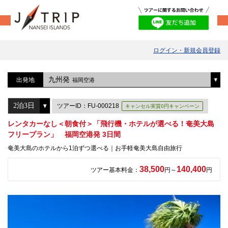
ログイン・新規会員登録
九州発
出発地
福岡空港
ツアーID：FU-000218
キャンセル実質0円キャンペーン
レンタカーなし＜朝食付＞「飛行機・ホテルが選べる！奄美大島
フリープラン」 福岡空港発 3日間
奄美大島のホテルから1泊ずつ選べる｜お手軽奄美大島自由旅行
38,500
140,400
ツアー基本料金：
円～
円