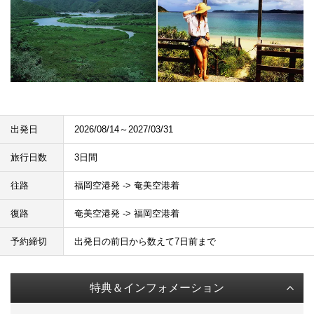
出発日
2026/08/14～2027/03/31
旅行日数
3日間
往路
福岡空港発 -> 奄美空港着
復路
奄美空港発 -> 福岡空港着
予約締切
出発日の前日から数えて7日前まで
特典＆インフォメーション