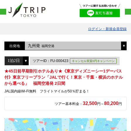
ログイン・新規会員登録
九州発
出発地
福岡空港
ツアーID：FU-000423
キャンセル実質0円キャンペーン
★45日前早期割引ホテルあり★《東京ディズニーシー1デーパス
付》東京フリープラン「JALで行く！東京・千葉・横浜のホテル
から選べる」 福岡空港発 2日間
JAL国内線Wi-Fi無料 フライトマイルが50％貯まる！
32,500
80,200
ツアー基本料金：
円～
円