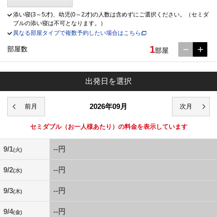
添い寝(3～5才)、幼児(0～2才)の人数は含めずにご選択ください。（セミダ
ブルの添い寝は不可となります。）
異なる部屋タイプで複数予約したい場合はこちら
1
部屋数
部屋
出発日を選択
2026年09月
セミダブル
（お一人様あたり）の料金を表示しています
9/1
--円
(火)
9/2
--円
(水)
9/3
--円
(木)
9/4
--円
(金)