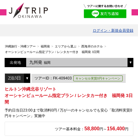
ログイン・新規会員登録
沖縄旅行・沖縄ツアー
福岡発
エリアから選ぶ
西海岸のホテル
オーシャンビュールーム指定プラン / レンタカー付き 福岡発 3日間
九州発
出発地
福岡
ツアーID：FK-409403
キャンセル実質0円キャンペーン
ヒルトン沖縄北谷リゾート
オーシャンビュールーム指定プラン / レンタカー付き 福岡発 3日
間
予約日当日23:00まで取消料0円 / 万が一のキャンセルでも安心「取消料実質0
円キャンペーン」実施中
58,800
156,400
ツアー基本料金：
円～
円