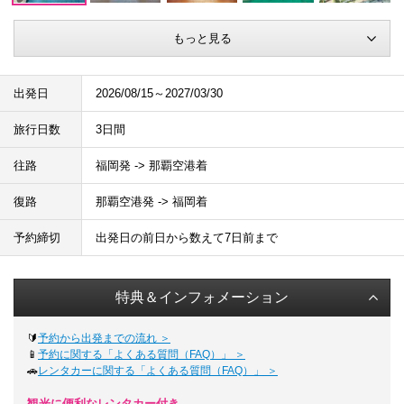
もっと見る
出発日
2026/08/15～2027/03/30
旅行日数
3日間
往路
福岡発 -> 那覇空港着
復路
那覇空港発 -> 福岡着
予約締切
出発日の前日から数えて7日前まで
特典＆インフォメーション
🔰
予約から出発までの流れ ＞
📱
予約に関する「よくある質問（FAQ）」 ＞
🚗
レンタカーに関する「よくある質問（FAQ）」 ＞
観光に便利なレンタカー付き