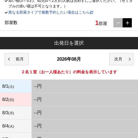
添い寝(3～5才)、幼児(0～2才)の人数は含めずにご選択ください。（セミダ
ブルの添い寝は不可となります。）
異なる部屋タイプで複数予約したい場合はこちら
1
部屋数
部屋
出発日を選択
2026年08月
２名１室
（お一人様あたり）の料金を表示しています
8/1
--円
(土)
8/2
--円
(日)
8/3
--円
(月)
8/4
--円
(火)