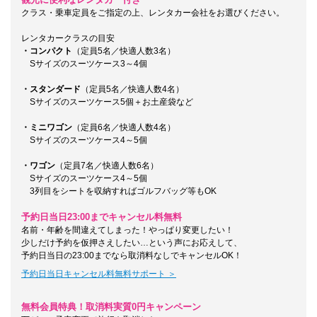
クラス・乗車定員をご指定の上、レンタカー会社をお選びください。
レンタカークラスの目安
・コンパクト
（定員5名／快適人数3名）
Sサイズのスーツケース3～4個
・スタンダード
（定員5名／快適人数4名）
Sサイズのスーツケース5個＋お土産袋など
・ミニワゴン
（定員6名／快適人数4名）
Sサイズのスーツケース4～5個
・ワゴン
（定員7名／快適人数6名）
Sサイズのスーツケース4～5個
3列目をシートを収納すればゴルフバッグ等もOK
予約日当日23:00までキャンセル料無料
名前・年齢を間違えてしまった！やっぱり変更したい！
少しだけ予約を仮押さえしたい…という声にお応えして、
予約日当日の23:00までなら取消料なしでキャンセルOK！
予約日当日キャンセル料無料サポート ＞
無料会員特典！取消料実質0円キャンペーン