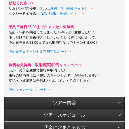
移動ください）
リムジンバス停車ホテル…
沖縄バス（外部サイト） ＞
タクシー料金検索…
NAVITIME（外部サイト） ＞
予約日当日23:00までキャンセル料無料
名前・年齢を間違えてしまった！やっぱり変更したい！
少しだけ予約を仮押さえしたい…という声にお応えして、
予約日当日の23:00までなら取消料なしでキャンセルOK！
予約日当日キャンセル料無料サポート ＞
無料会員特典！取消料実質0円キャンペーン
万が一の予定変更で旅行を取消したい…
旅行の取消時には「規定のキャンセル料」が発生しますが、
支払った取消料は全額Jマイルポイントで還元します。
安心キャンセルサポート ＞
ツアー内容
ツアースケジュール
代金に含まれるもの