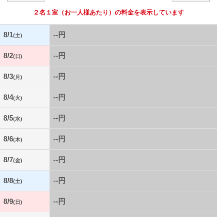
２名１室
（お一人様あたり）の料金を表示しています
8/1
--円
(土)
8/2
--円
(日)
8/3
--円
(月)
8/4
--円
(火)
8/5
--円
(水)
8/6
--円
(木)
8/7
--円
(金)
8/8
--円
(土)
8/9
--円
(日)