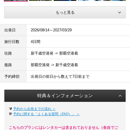
もっと見る
出発日
2026/08/14～2027/03/29
旅行日数
4日間
往路
新千歳空港発 -> 那覇空港着
復路
那覇空港発 -> 新千歳空港着
予約締切
出発日の前日から数えて7日前まで
特典＆インフォメーション
🔰
予約から出発までの流れ ＞
💬
予約に関する「よくある質問（FAQ）」 ＞
こちらのプランにはレンタカーは含まれておりません（各自でご