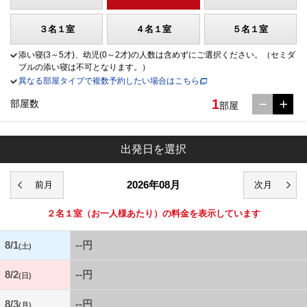
３名１室
４名１室
５名１室
添い寝(3～5才)、幼児(0～2才)の人数は含めずにご選択ください。（セミダ
ブルの添い寝は不可となります。）
異なる部屋タイプで複数予約したい場合はこちら
1
部屋数
部屋
出発日を選択
2026年08月
２名１室
（お一人様あたり）の料金を表示しています
8/1
--円
(土)
8/2
--円
(日)
8/3
--円
(月)