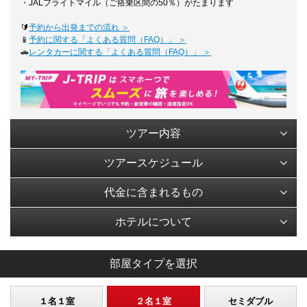
・JALフライトマイル（ご搭乗区間の50％）がたまります
🔰
予約から出発までの流れ ＞
📱
予約に関する「よくある質問（FAQ）」 ＞
🚗
レンタカーに関する「よくある質問（FAQ）」 ＞
ツアー内容
ツアースケジュール
代金に含まれるもの
ホテルについて
部屋タイプを選択
１名１室
２名１室
セミダブル