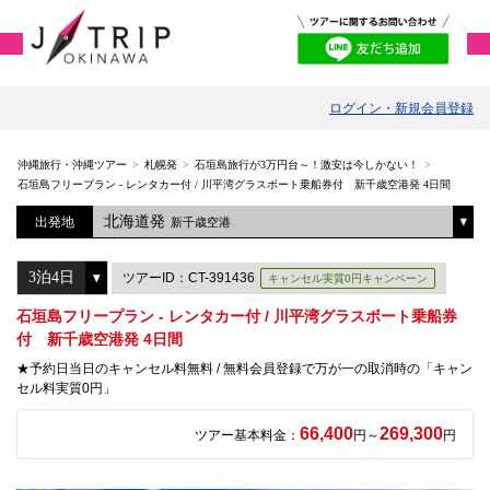
ログイン・新規会員登録
沖縄旅行・沖縄ツアー
札幌発
石垣島旅行が3万円台～！激安は今しかない！
石垣島フリープラン - レンタカー付 / 川平湾グラスボート乗船券付 新千歳空港発 4日間
北海道発
出発地
新千歳空港
ツアーID：CT-391436
キャンセル実質0円キャンペーン
石垣島フリープラン - レンタカー付 / 川平湾グラスボート乗船券
付 新千歳空港発 4日間
★予約日当日のキャンセル料無料 / 無料会員登録で万が一の取消時の「キャン
セル料実質0円」
66,400
269,300
ツアー基本料金：
円～
円