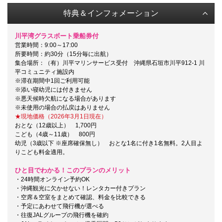
特典＆インフォメーション
川平湾グラスボート乗船券付
営業時間：9:00～17:00
所要時間：約30分（15分毎に出航）
集合場所：（有）川平マリンサービス受付 沖縄県石垣市川平912-1 川
平コミュニティ施設内
※滞在期間中1回ご利用可能
※添い寝幼児には付きません
※悪天候時欠航になる場合があります
※未使用の場合の払戻はありません
★現地価格（2026年3月1日現在）
おとな（12歳以上） 1,700円
こども（4歳～11歳） 800円
幼児（3歳以下 ※座席確保無し） おとな1名に付き1名無料。2人目よ
りこども料金適用。
ひと目でわかる！このプランのメリット
・24時間オンライン予約OK
・沖縄観光に欠かせない！レンタカー付きプラン
・空席＆空室をまとめて確認、料金を比較できる
・予定にあわせて飛行機が選べる
・往復JALグループの飛行機を確約