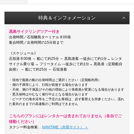
特典＆インフォメーション
黒島サイクリングツアー付き
出発時間／石垣離島ターミナル 8:00発
集合時間／出発時間の15分前まで
《スケジュール》
石垣港 8:00発 ～ 船にて約25分 ～ 黒島港着 ―徒歩にて約1分→ レンタ
サイクル乗り場 → フリータイム ―徒歩にて約1分→ 黒島港（定期船自
由発） ～ 船にて約25分 ～ 石垣港着
・現地で復路の船の出発時間はご選択ください（定期船利用）
・潮の干満等により、行程が前後する場合があります
・天候、潮の干潮及びその他の理由により発着港が変更になる場合があります
・悪天候時はやむなく催行中止となる場合があります
・ビーチでの海水浴等をご予定のお客様は、必ず着替えを持参ください。濡れ
た着衣のままでの高速船のご利用はできません
こちらのプランにはレンタカーは含まれておりません（各自でご
移動ください）
タクシー料金検索…
NAVITIME（外部サイト） ＞