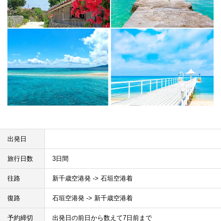
出発日
旅行日数
3日間
往路
新千歳空港発 -> 石垣空港着
復路
石垣空港発 -> 新千歳空港着
予約締切
出発日の前日から数えて7日前まで