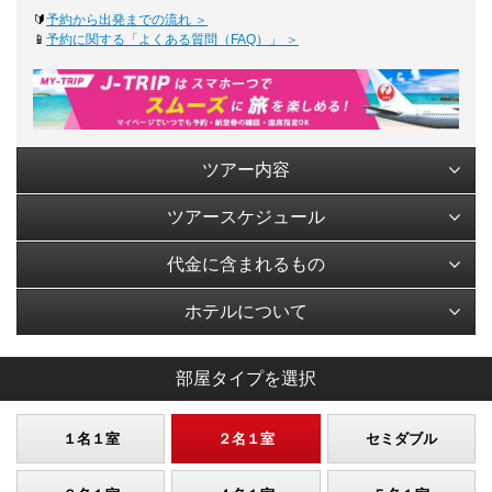
🔰
予約から出発までの流れ ＞
📱
予約に関する「よくある質問（FAQ）」 ＞
ツアー内容
ツアースケジュール
代金に含まれるもの
ホテルについて
部屋タイプを選択
１名１室
２名１室
セミダブル