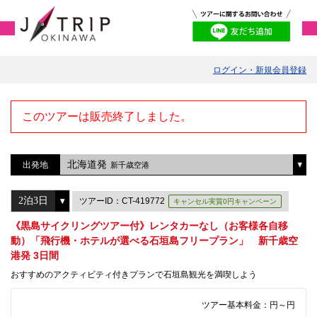
ログイン・新規会員登録
このツアーは販売終了しました。
北海道発
出発地
新千歳空港
ツアーID：CT-419772
キャンセル実質0円キャンペーン
《黒島サイクリングツアー付》レンタカーなし（お客様各自移
動）「飛行機・ホテルが選べる石垣島フリープラン」 新千歳空
港発 3日間
おすすめのアクティビティ付きプランで石垣島観光を満喫しよう
ツアー基本料金：
円～
円