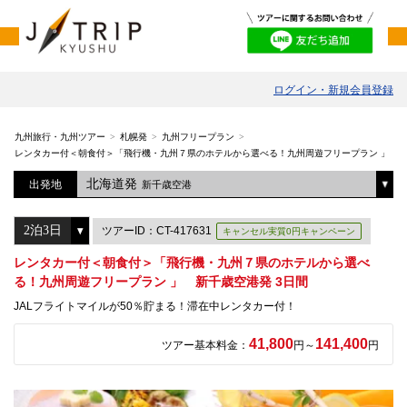
ログイン・新規会員登録
九州旅行・九州ツアー
札幌発
九州フリープラン
レンタカー付＜朝食付＞「飛行機・九州７県のホテルから選べる！九州周遊フリープラン 」 新
北海道発
出発地
新千歳空港
ツアーID：CT-417631
キャンセル実質0円キャンペーン
レンタカー付＜朝食付＞「飛行機・九州７県のホテルから選べ
る！九州周遊フリープラン 」 新千歳空港発 3日間
JALフライトマイルが50％貯まる！滞在中レンタカー付！
41,800
141,400
ツアー基本料金：
円～
円