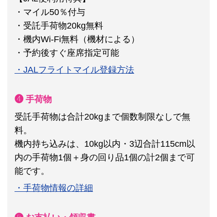
・マイル50％付与
・受託手荷物20kg無料
・機内Wi-Fi無料（機材による）
・予約後すぐ座席指定可能
・JALフライトマイル登録方法
❹ 手荷物
受託手荷物は合計20kgまで個数制限なしで無
料。
機内持ち込みは、10kg以内・3辺合計115cm以
内の手荷物1個＋身の回り品1個の計2個まで可
能です。
・手荷物情報の詳細