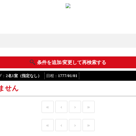
条件を追加/変更して再検索する
プ：
2名1室（指定なし）
日程：
1777/01/01
ません
«
‹
›
»
«
‹
›
»