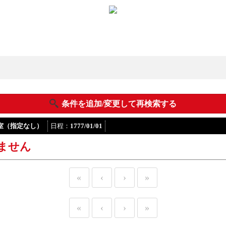
条件を追加/変更して再検索する
1室（指定なし）
日程：
1777/01/01
ません
«
‹
›
»
«
‹
›
»