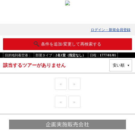
ログイン・新規会員登録
条件を追加/変更して再検索する
目的地到着空港：
部屋タイプ：
2名1室（指定なし）
日程：
1777/01/01
該当するツアーがありません
«
»
«
»