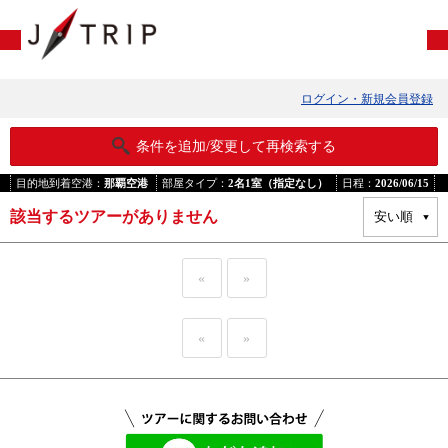
ログイン・新規会員登録
条件を追加/変更して再検索する
目的地到着空港：
那覇空港
部屋タイプ：
2名1室（指定なし）
日程：
2026/06/15
該当するツアーがありません
«
»
«
»