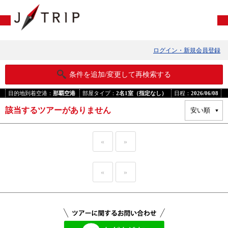
ログイン・新規会員登録
条件を追加/変更して再検索する
目的地到着空港：
那覇空港
部屋タイプ：
2名1室（指定なし）
日程：
2026/06/08
該当するツアーがありません
«
»
«
»