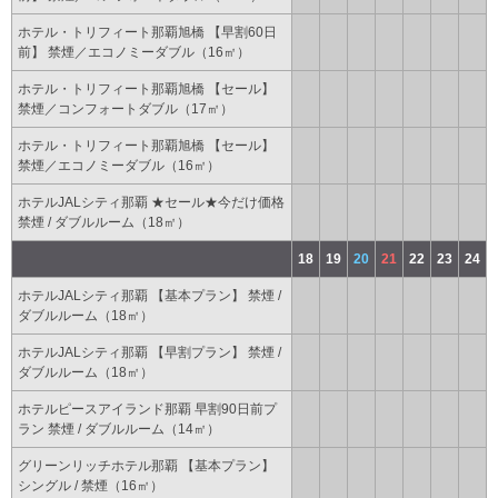
ホテル・トリフィート那覇旭橋 【早割60日
前】 禁煙／エコノミーダブル（16㎡）
ホテル・トリフィート那覇旭橋 【セール】
禁煙／コンフォートダブル（17㎡）
ホテル・トリフィート那覇旭橋 【セール】
禁煙／エコノミーダブル（16㎡）
ホテルJALシティ那覇 ★セール★今だけ価格
禁煙 / ダブルルーム（18㎡）
18
19
20
21
22
23
24
ホテルJALシティ那覇 【基本プラン】 禁煙 /
ダブルルーム（18㎡）
ホテルJALシティ那覇 【早割プラン】 禁煙 /
ダブルルーム（18㎡）
ホテルピースアイランド那覇 早割90日前プ
ラン 禁煙 / ダブルルーム（14㎡）
グリーンリッチホテル那覇 【基本プラン】
シングル / 禁煙（16㎡）