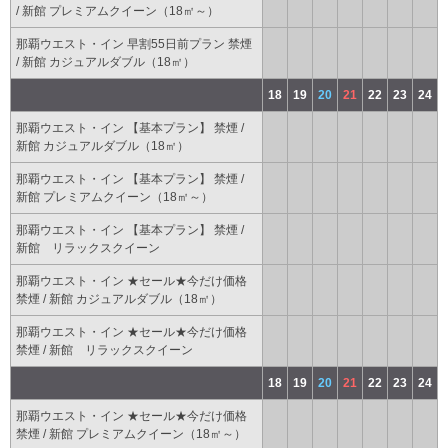
/ 新館 プレミアムクイーン（18㎡～）
那覇ウエスト・イン 早割55日前プラン 禁煙
/ 新館 カジュアルダブル（18㎡）
18
19
20
21
22
23
24
那覇ウエスト・イン 【基本プラン】 禁煙 /
新館 カジュアルダブル（18㎡）
那覇ウエスト・イン 【基本プラン】 禁煙 /
新館 プレミアムクイーン（18㎡～）
那覇ウエスト・イン 【基本プラン】 禁煙 /
新館 リラックスクイーン
那覇ウエスト・イン ★セール★今だけ価格
禁煙 / 新館 カジュアルダブル（18㎡）
那覇ウエスト・イン ★セール★今だけ価格
禁煙 / 新館 リラックスクイーン
18
19
20
21
22
23
24
那覇ウエスト・イン ★セール★今だけ価格
禁煙 / 新館 プレミアムクイーン（18㎡～）