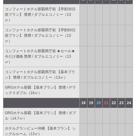
コンフォートホテル那覇県庁前 【早割30日
前プラン】 禁煙 / ダブルエコノミー（13
㎡）
コンフォートホテル那覇県庁前 【早割60日
前プラン】 禁煙 / ダブルエコノミー（13
㎡）
コンフォートホテル那覇県庁前 ★セール★
今だけ価格 禁煙 / ダブルエコノミー（13
㎡）
コンフォートホテル那覇県庁前 【基本プラ
ン】 禁煙 / ダブルエコノミー（13㎡）
GRGホテル那覇 【基本プラン】 禁煙 / デラ
ックスダブル（16㎡）
18
19
20
21
22
23
24
GRGホテル那覇 【基本プラン】 禁煙 / ダブ
ル（14.7㎡）
ホテルグランビュー沖縄 【基本プラン】 シ
ングルルーム（13㎡）