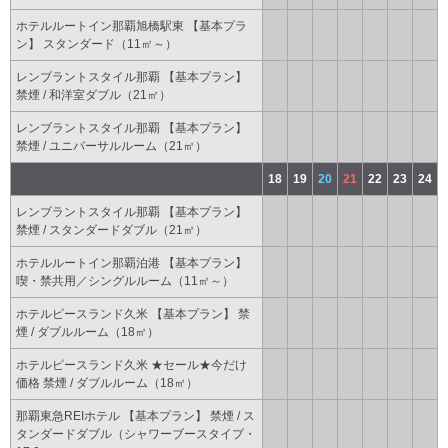
ホテルルートイン那覇旭橋駅東 【基本プラ
ン】 スタンダード（11㎡～）
レンブラントスタイル那覇 【基本プラン】
禁煙 / 和洋室ダブル（21㎡）
レンブラントスタイル那覇 【基本プラン】
禁煙 / ユニバーサルルーム（21㎡）
18
19
20
21
22
23
24
レンブラントスタイル那覇 【基本プラン】
禁煙 / スタンダードダブル（21㎡）
ホテルルートイン那覇泊港 【基本プラン】
喫・禁共用／シングルルーム（11㎡～）
ホテルピースランド久米 【基本プラン】 禁
煙 / ダブルルーム（18㎡）
ホテルピースランド久米 ★セール★今だけ
価格 禁煙 / ダブルルーム（18㎡）
那覇東急REIホテル 【基本プラン】 禁煙 / ス
タンダードダブル（シャワーブースタイプ・