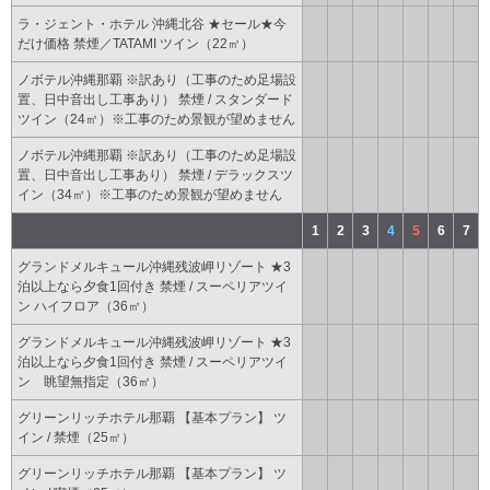
ラ・ジェント・ホテル 沖縄北谷 ★セール★今
だけ価格 禁煙／TATAMI ツイン（22㎡）
ノボテル沖縄那覇 ※訳あり（工事のため足場設
置、日中音出し工事あり） 禁煙 / スタンダード
ツイン（24㎡）※工事のため景観が望めません
ノボテル沖縄那覇 ※訳あり（工事のため足場設
置、日中音出し工事あり） 禁煙 / デラックスツ
イン（34㎡）※工事のため景観が望めません
1
2
3
4
5
6
7
グランドメルキュール沖縄残波岬リゾート ★3
泊以上なら夕食1回付き 禁煙 / スーペリアツイ
ン ハイフロア（36㎡）
グランドメルキュール沖縄残波岬リゾート ★3
泊以上なら夕食1回付き 禁煙 / スーペリアツイ
ン 眺望無指定（36㎡）
グリーンリッチホテル那覇 【基本プラン】 ツ
イン / 禁煙（25㎡）
グリーンリッチホテル那覇 【基本プラン】 ツ