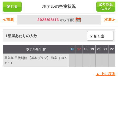
ホテルの空室状況
≪前週
次週≫
2025/08/16
から7日間
1部屋あたりの人数
ホテル名/日付
16
17
18
19
20
21
22
屋久島 田代別館 【基本プラン】 和室（14.5
㎡～）
▲ 上に戻る