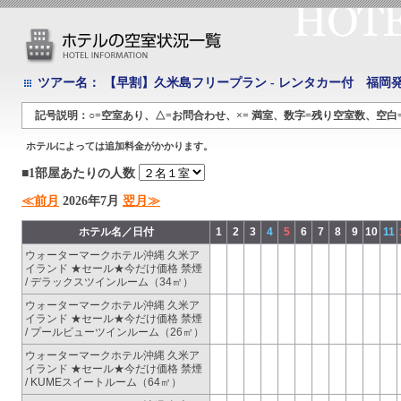
ツアー名：
【早割】久米島フリープラン - レンタカー付 福岡発
記号説明：○=空室あり、△=お問合わせ、×= 満室、数字=残り空室数、空白
ホテルによっては追加料金がかかります。
■1部屋あたりの人数
≪前月
2026年7月
翌月≫
ホテル名／日付
1
2
3
4
5
6
7
8
9
10
11
ウォーターマークホテル沖縄 久米ア
イランド ★セール★今だけ価格 禁煙
/ デラックスツインルーム（34㎡）
ウォーターマークホテル沖縄 久米ア
イランド ★セール★今だけ価格 禁煙
/ プールビューツインルーム（26㎡）
ウォーターマークホテル沖縄 久米ア
イランド ★セール★今だけ価格 禁煙
/ KUMEスイートルーム（64㎡）