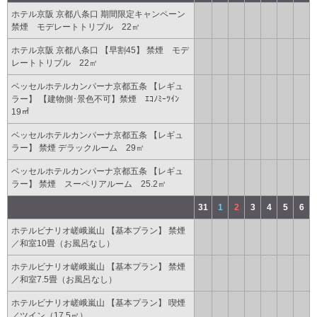
ホテル京阪 京都八条口 期間限定キャンペーン
禁煙 モデレートトリプル 22㎡
ホテル京阪 京都八条口 【早割45】 禁煙 モデ
レートトリプル 22㎡
ベッセルホテルカンパーナ京都五条 【レギュ
ラー】 【建物側･景色不可】禁煙 ｴｺﾉﾐｰﾂｲﾝ
19㎡
ベッセルホテルカンパーナ京都五条 【レギュ
ラー】 禁煙 デラックルーム 29㎡
ベッセルホテルカンパーナ京都五条 【レギュ
ラー】 禁煙 スーペリアルーム 25.2㎡
31
1
2
3
4
5
6
ホテルビナリオ嵯峨嵐山 【基本プラン】 禁煙
／和室10畳（お風呂なし）
ホテルビナリオ嵯峨嵐山 【基本プラン】 禁煙
／和室7.5畳（お風呂なし）
ホテルビナリオ嵯峨嵐山 【基本プラン】 喫煙
／ツイン（17.5㎡）