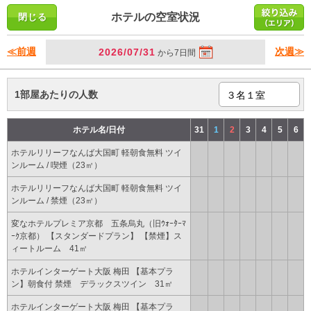
ホテルの空室状況
≪前週
次週≫
2026/07/31
から7日間
1部屋あたりの人数
ホテル名/日付
31
1
2
3
4
5
6
ホテルリリーフなんば大国町 軽朝食無料 ツイ
ンルーム / 喫煙（23㎡）
ホテルリリーフなんば大国町 軽朝食無料 ツイ
ンルーム / 禁煙（23㎡）
変なホテルプレミア京都 五条烏丸（旧ｳｫｰﾀｰﾏ
ｰｸ京都） 【スタンダードプラン】 【禁煙】ス
ィートルーム 41㎡
ホテルインターゲート大阪 梅田 【基本プラ
ン】朝食付 禁煙 デラックスツイン 31㎡
ホテルインターゲート大阪 梅田 【基本プラ