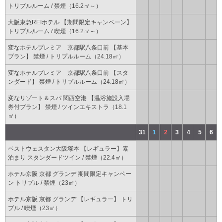
トリプルルーム / 禁煙（16.2㎡～）
大阪東急REIホテル 【期間限定キャンペーン】
トリプルルーム / 喫煙（16.2㎡～）
変なホテルプレミア 京都駅八条口前 【基本
プラン】 禁煙 / トリプルルーム（24.18㎡）
変なホテルプレミア 京都駅八条口前 【スタ
ンダード】 禁煙 / トリプルルーム（24.18㎡）
変なリゾート＆スパ 関西空港 【温浴施設入場
券付プラン】 禁煙 / ツインエキストラ（18.1
㎡）
31
1
2
3
4
5
6
ベストウェスタン大阪塚本 【レギュラー】素
泊まり スタンダードツイン / 禁煙（22.4㎡）
ホテル京阪 京都 グランデ 期間限定キャンペー
ン トリプル / 禁煙（23㎡）
ホテル京阪 京都 グランデ 【レギュラー】 トリ
プル / 喫煙（23㎡）