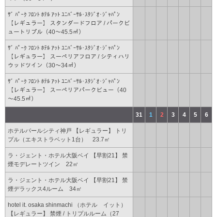
ｻﾞ ﾊﾟｰｸ ﾌﾛﾝﾄ ﾎﾃﾙ ｱｯﾄ ﾕﾆﾊﾞｰｻﾙ･ｽﾀｼﾞｵ･ｼﾞｬﾊﾟﾝ
【レギュラー】 スタンダードフロア / パークビ
ュートリプル（40～45.5㎡）
ｻﾞ ﾊﾟｰｸ ﾌﾛﾝﾄ ﾎﾃﾙ ｱｯﾄ ﾕﾆﾊﾞｰｻﾙ･ｽﾀｼﾞｵ･ｼﾞｬﾊﾟﾝ
【レギュラー】 スーペリアフロア / シティハリ
ウッドツイン（30～34㎡）
ｻﾞ ﾊﾟｰｸ ﾌﾛﾝﾄ ﾎﾃﾙ ｱｯﾄ ﾕﾆﾊﾞｰｻﾙ･ｽﾀｼﾞｵ･ｼﾞｬﾊﾟﾝ
【レギュラー】 スーペリアパークビュー（40
～45.5㎡）
31
1
2
3
4
5
6
ホテルパールシティ神戸 【レギュラー】 トリ
プル（エキストラベット1台） 23.7㎡
ラ・ジェント・ホテル大阪ベイ 【早割21】 禁
煙モデレートツイン 22㎡
ラ・ジェント・ホテル大阪ベイ 【早割21】 禁
煙デラックス4ルーム 34㎡
hotel it. osaka shinmachi （ホテル イット）
【レギュラー】 禁煙 / トリプルルーム（27