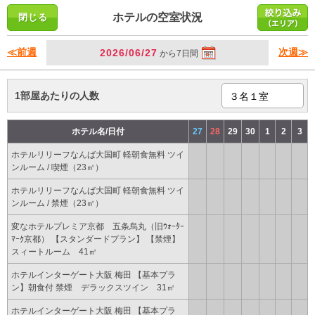
ホテルの空室状況
≪前週
次週≫
2026/06/27
から7日間
1部屋あたりの人数
ホテル名/日付
27
28
29
30
1
2
3
ホテルリリーフなんば大国町 軽朝食無料 ツイ
ンルーム / 喫煙（23㎡）
ホテルリリーフなんば大国町 軽朝食無料 ツイ
ンルーム / 禁煙（23㎡）
変なホテルプレミア京都 五条烏丸（旧ｳｫｰﾀｰ
ﾏｰｸ京都） 【スタンダードプラン】 【禁煙】
スィートルーム 41㎡
ホテルインターゲート大阪 梅田 【基本プラ
ン】朝食付 禁煙 デラックスツイン 31㎡
ホテルインターゲート大阪 梅田 【基本プラ