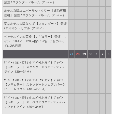
禁煙 / スタンダードルーム（25㎡～）
ホテル京阪ユニバーサル・タワー 【連泊専用
価格】 禁煙 / スタンダードルーム（25㎡～）
変なホテル大阪なんば 【スタンダード】 禁煙
/ ロボホントリプル（23.8㎡）
ベッセルイン心斎橋 【レギュラー】 禁煙 ツ
イン 18.4㎡ 120㎝幅ﾍﾞｯﾄ2台（1台のベッ
ドに2名利用）
27
28
29
30
1
2
3
ｻﾞ ﾊﾟｰｸ ﾌﾛﾝﾄ ﾎﾃﾙ ｱｯﾄ ﾕﾆﾊﾞｰｻﾙ･ｽﾀｼﾞｵ･ｼﾞｬﾊﾟﾝ
【レギュラー】 スタンダードフロア / シティ
ツイン（30～34㎡）
ｻﾞ ﾊﾟｰｸ ﾌﾛﾝﾄ ﾎﾃﾙ ｱｯﾄ ﾕﾆﾊﾞｰｻﾙ･ｽﾀｼﾞｵ･ｼﾞｬﾊﾟﾝ
【レギュラー】 スタンダードフロア / パーク
ビュートリプル（40～45.5㎡）
ｻﾞ ﾊﾟｰｸ ﾌﾛﾝﾄ ﾎﾃﾙ ｱｯﾄ ﾕﾆﾊﾞｰｻﾙ･ｽﾀｼﾞｵ･ｼﾞｬﾊﾟﾝ
【レギュラー】 スーペリアフロア / シティハ
リウッドツイン（30～34㎡）