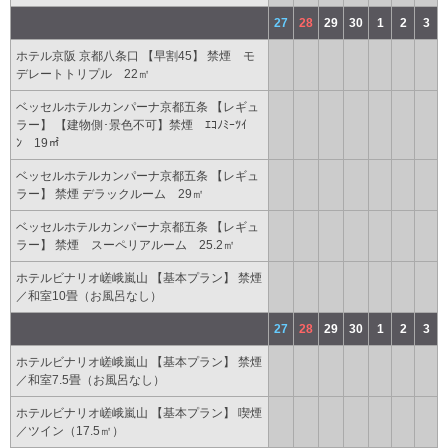
27
28
29
30
1
2
3
ホテル京阪 京都八条口 【早割45】 禁煙 モ
デレートトリプル 22㎡
ベッセルホテルカンパーナ京都五条 【レギュ
ラー】 【建物側･景色不可】禁煙 ｴｺﾉﾐｰﾂｲ
ﾝ 19㎡
ベッセルホテルカンパーナ京都五条 【レギュ
ラー】 禁煙 デラックルーム 29㎡
ベッセルホテルカンパーナ京都五条 【レギュ
ラー】 禁煙 スーペリアルーム 25.2㎡
ホテルビナリオ嵯峨嵐山 【基本プラン】 禁煙
／和室10畳（お風呂なし）
27
28
29
30
1
2
3
ホテルビナリオ嵯峨嵐山 【基本プラン】 禁煙
／和室7.5畳（お風呂なし）
ホテルビナリオ嵯峨嵐山 【基本プラン】 喫煙
／ツイン（17.5㎡）