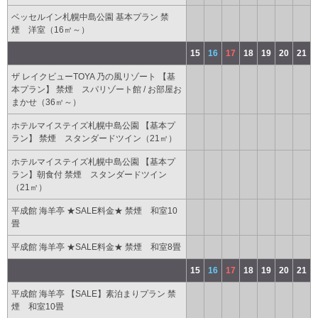
ベッセルイン札幌中島公園 基本プラン 禁
煙 洋室（16㎡～）
15
16
17
18
19
20
21
ザ レイクビューTOYA 乃の風リゾート 【基
本プラン】 禁煙 スパリゾート館 / お部屋お
まかせ（36㎡～）
ホテルマイステイズ札幌中島公園 【基本プ
ラン】 禁煙 スタンダードツイン（21㎡）
ホテルマイステイズ札幌中島公園 【基本プ
ラン】朝食付 禁煙 スタンダードツイン
（21㎡）
平成館 海羊亭 ★SALE料金★ 禁煙 和室10
畳
平成館 海羊亭 ★SALE料金★ 禁煙 和室8畳
15
16
17
18
19
20
21
平成館 海羊亭 【SALE】素泊まりプラン 禁
煙 和室10畳