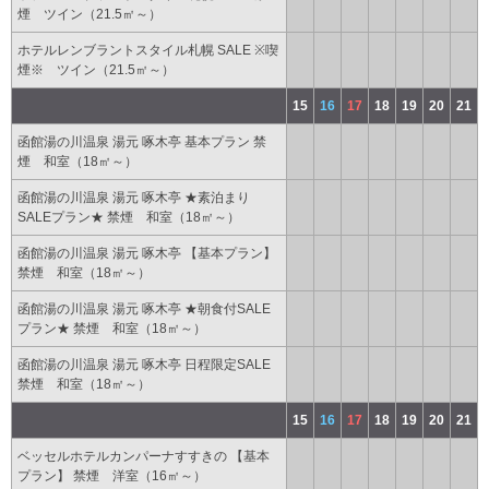
煙 ツイン（21.5㎡～）
ホテルレンブラントスタイル札幌 SALE ※喫
煙※ ツイン（21.5㎡～）
15
16
17
18
19
20
21
函館湯の川温泉 湯元 啄木亭 基本プラン 禁
煙 和室（18㎡～）
函館湯の川温泉 湯元 啄木亭 ★素泊まり
SALEプラン★ 禁煙 和室（18㎡～）
函館湯の川温泉 湯元 啄木亭 【基本プラン】
禁煙 和室（18㎡～）
函館湯の川温泉 湯元 啄木亭 ★朝食付SALE
プラン★ 禁煙 和室（18㎡～）
函館湯の川温泉 湯元 啄木亭 日程限定SALE
禁煙 和室（18㎡～）
15
16
17
18
19
20
21
ベッセルホテルカンパーナすすきの 【基本
プラン】 禁煙 洋室（16㎡～）