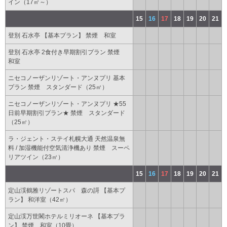
イン（17㎡～）
15
16
17
18
19
20
21
登別 石水亭 【基本プラン】 禁煙 和室
登別 石水亭 2食付き早期割引プラン 禁煙
和室
ニセコノーザンリゾート・アンヌプリ 基本
プラン 禁煙 スタンダード（25㎡）
ニセコノーザンリゾート・アンヌプリ ★55
日前早期割引プラン★ 禁煙 スタンダード
（25㎡）
ラ・ジェント・ステイ札幌大通 天然温泉無
料 / 加湿機能付空気清浄機あり 禁煙 スーペ
リアツイン（23㎡）
15
16
17
18
19
20
21
定山渓鶴雅リゾートスパ 森の謌 【基本プ
ラン】 和洋室（42㎡）
定山渓万世閣ホテルミリオーネ 【基本プラ
ン】 禁煙 和室（10畳）