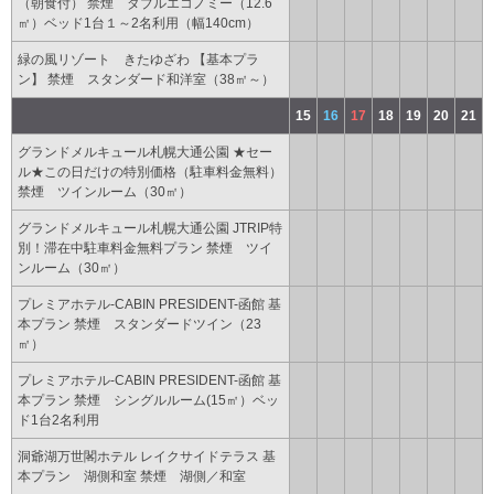
（朝食付） 禁煙 ダブルエコノミー（12.6
㎡）ベッド1台１～2名利用（幅140cm）
緑の風リゾート きたゆざわ 【基本プラ
ン】 禁煙 スタンダード和洋室（38㎡～）
15
16
17
18
19
20
21
グランドメルキュール札幌大通公園 ★セー
ル★この日だけの特別価格（駐車料金無料）
禁煙 ツインルーム（30㎡）
グランドメルキュール札幌大通公園 JTRIP特
別！滞在中駐車料金無料プラン 禁煙 ツイ
ンルーム（30㎡）
プレミアホテル-CABIN PRESIDENT-函館 基
本プラン 禁煙 スタンダードツイン（23
㎡）
プレミアホテル-CABIN PRESIDENT-函館 基
本プラン 禁煙 シングルルーム(15㎡）ベッ
ド1台2名利用
洞爺湖万世閣ホテル レイクサイドテラス 基
本プラン 湖側和室 禁煙 湖側／和室