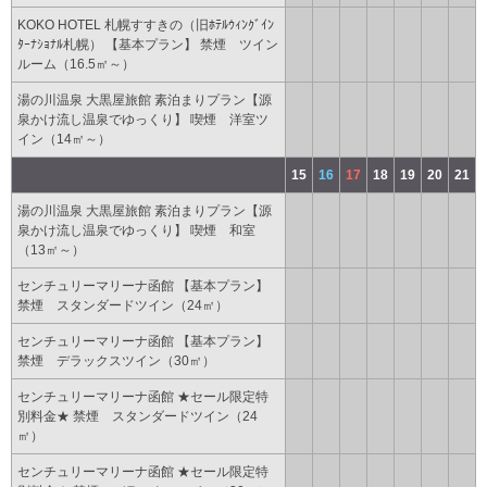
KOKO HOTEL 札幌すすきの（旧ﾎﾃﾙｳｨﾝｸﾞｲﾝ
ﾀｰﾅｼｮﾅﾙ札幌） 【基本プラン】 禁煙 ツイン
ルーム（16.5㎡～）
湯の川温泉 大黒屋旅館 素泊まりプラン【源
泉かけ流し温泉でゆっくり】 喫煙 洋室ツ
イン（14㎡～）
15
16
17
18
19
20
21
湯の川温泉 大黒屋旅館 素泊まりプラン【源
泉かけ流し温泉でゆっくり】 喫煙 和室
（13㎡～）
センチュリーマリーナ函館 【基本プラン】
禁煙 スタンダードツイン（24㎡）
センチュリーマリーナ函館 【基本プラン】
禁煙 デラックスツイン（30㎡）
センチュリーマリーナ函館 ★セール限定特
別料金★ 禁煙 スタンダードツイン（24
㎡）
センチュリーマリーナ函館 ★セール限定特