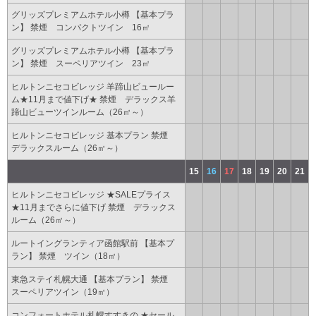
グリッズプレミアムホテル小樽 【基本プラ
ン】 禁煙 コンパクトツイン 16㎡
グリッズプレミアムホテル小樽 【基本プラ
ン】 禁煙 スーペリアツイン 23㎡
ヒルトンニセコビレッジ 羊蹄山ビュールー
ム★11月まで値下げ★ 禁煙 デラックス羊
蹄山ビューツインルーム（26㎡～）
ヒルトンニセコビレッジ 基本プラン 禁煙
デラックスルーム（26㎡～）
15
16
17
18
19
20
21
ヒルトンニセコビレッジ ★SALEプライス
★11月までさらに値下げ 禁煙 デラックス
ルーム（26㎡～）
ルートイングランティア函館駅前 【基本プ
ラン】 禁煙 ツイン（18㎡）
東急ステイ札幌大通 【基本プラン】 禁煙
スーペリアツイン（19㎡）
コンフォートホテル札幌すすきの ★セール