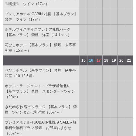
※喫煙※ ツイン（17㎡）
プレミアホテル-CABIN-札幌 【基本プラン】
禁煙 ツイン（17㎡）
ホテルマイステイズプレミア札幌パーク
【基本プラン】 禁煙 洋室（14.1㎡～）
花びしホテル 【基本プラン】 禁煙 末広亭
和室（15㎡～）
15
16
17
18
19
20
21
花びしホテル 【基本プラン】 禁煙 臥牛亭
和室（10-12.5畳）
ホテル・ラ・ジェント・プラザ函館北斗
【基本プラン】 禁煙 スタンダードツイン
（20㎡）
きたゆざわ 森のソラニワ 【基本プラン】 禁
煙 ツインまたは和洋室（35㎡～）
プレミアホテル-TSUBAKI-札幌 ★SALE★駐
車料金無料プラン 禁煙 お部屋おまかせ
（36㎡～）