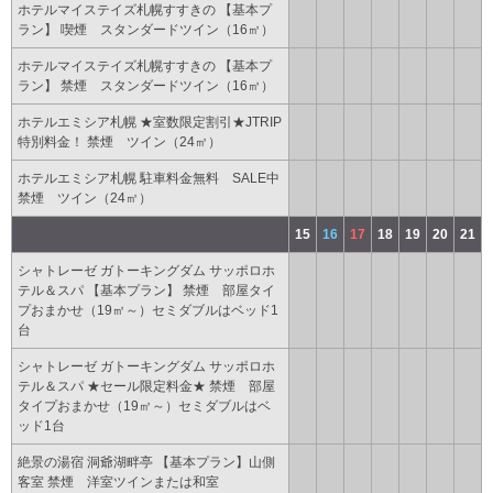
ホテルマイステイズ札幌すすきの 【基本プ
ラン】 喫煙 スタンダードツイン（16㎡）
ホテルマイステイズ札幌すすきの 【基本プ
ラン】 禁煙 スタンダードツイン（16㎡）
ホテルエミシア札幌 ★室数限定割引★JTRIP
特別料金！ 禁煙 ツイン（24㎡）
ホテルエミシア札幌 駐車料金無料 SALE中
禁煙 ツイン（24㎡）
15
16
17
18
19
20
21
シャトレーゼ ガトーキングダム サッポロホ
テル＆スパ 【基本プラン】 禁煙 部屋タイ
プおまかせ（19㎡～）セミダブルはベッド1
台
シャトレーゼ ガトーキングダム サッポロホ
テル＆スパ ★セール限定料金★ 禁煙 部屋
タイプおまかせ（19㎡～）セミダブルはベ
ッド1台
絶景の湯宿 洞爺湖畔亭 【基本プラン】山側
客室 禁煙 洋室ツインまたは和室