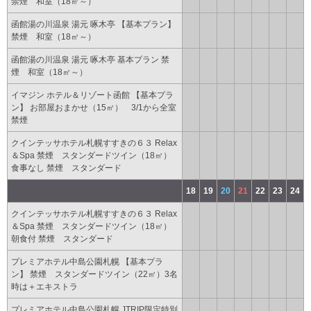
禁煙 和室（18㎡～）
函館湯の川温泉 湯元 啄木亭 【基本プラン】
禁煙 和室（18㎡～）
函館湯の川温泉 湯元 啄木亭 基本プラン 禁
煙 和室（18㎡～）
イマジン ホテル＆リゾート函館 【基本プラ
ン】 お部屋おまかせ（15㎡） 3/1から全室
禁煙
クインテッサホテル札幌すすきの６３ Relax
＆Spa 禁煙 スタンダードツイン（18㎡）
食事なし 禁煙 スタンダード
18
19
20
21
22
23
24
クインテッサホテル札幌すすきの６３ Relax
＆Spa 禁煙 スタンダードツイン（18㎡）
朝食付 禁煙 スタンダード
プレミアホテル中島公園札幌 【基本プラ
ン】 禁煙 スタンダードツイン（22㎡）3名
時は＋エキストラ
プレミアホテル中島公園札幌 JTRIP限定特別