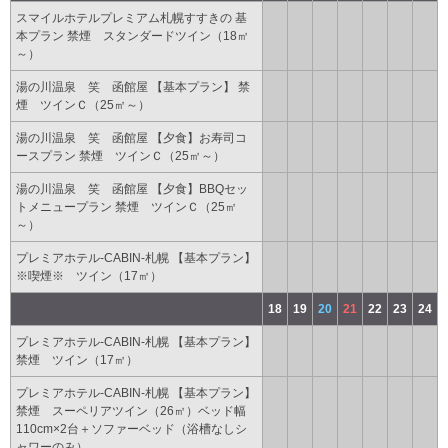
スマイルホテルプレミアム札幌すすきの 基
本プラン 禁煙 スタンダードツイン（18㎡
～）
湯の川温泉 笑 函館屋 【基本プラン】 禁
煙 ツインＣ（25㎡～）
湯の川温泉 笑 函館屋 【夕食】お寿司コ
ースプラン 禁煙 ツインＣ（25㎡～）
湯の川温泉 笑 函館屋 【夕食】BBQセッ
トメニュープラン 禁煙 ツインＣ（25㎡
～）
プレミアホテル-CABIN-札幌 【基本プラン】
※喫煙※ ツイン（17㎡）
18
19
20
21
22
23
24
プレミアホテル-CABIN-札幌 【基本プラン】
禁煙 ツイン（17㎡）
プレミアホテル-CABIN-札幌 【基本プラン】
禁煙 スーペリアツイン（26㎡）ベッド幅
110cm×2台＋ソファーベッド（浴槽なしシ
ャワーのみ）