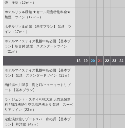
煙 洋室（16㎡～）
ホテルリソル函館 ★セール限定特別料金★
禁煙 ツイン（17㎡～）
ホテルリソル函館 【基本プラン】 禁煙 ツ
イン（17㎡～）
ホテルマイステイズ札幌中島公園 【基本プ
ラン】朝食付 禁煙 スタンダードツイン
（21㎡）
18
19
20
21
22
23
24
ホテルマイステイズ札幌中島公園 【基本プ
ラン】 禁煙 スタンダードツイン（21㎡）
函館湯の川温泉 海と灯/ヒューイットリゾ
ート 【基本プラン】
ラ・ジェント・ステイ札幌大通 天然温泉無
料 / 加湿機能付空気清浄機あり 禁煙 スーペ
リアツイン（23㎡）
定山渓鶴雅リゾートスパ 森の謌 【基本プ
ラン】 和洋室（42㎡）