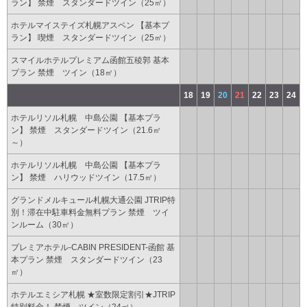
ラン】 禁煙 スタンダードツイン（25㎡）
ホテルマイステイズ札幌アスペン 【基本プ
ラン】 喫煙 スタンダードツイン（25㎡）
スマイルホテルプレミアム函館五稜郭 基本
プラン 禁煙 ツイン（18㎡）
18
19
20
21
22
23
24
ホテルリソル札幌 中島公園 【基本プラ
ン】 禁煙 スタンダードツイン（21.6㎡
～）
ホテルリソル札幌 中島公園 【基本プラ
ン】 禁煙 ハリウッドツイン（17.5㎡）
グランドメルキュール札幌大通公園 JTRIP特
別！滞在中駐車料金無料プラン 禁煙 ツイ
ンルーム（30㎡）
プレミアホテル-CABIN PRESIDENT-函館 基
本プラン 禁煙 スタンダードツイン（23
㎡）
ホテルエミシア札幌 ★室数限定割引★JTRIP