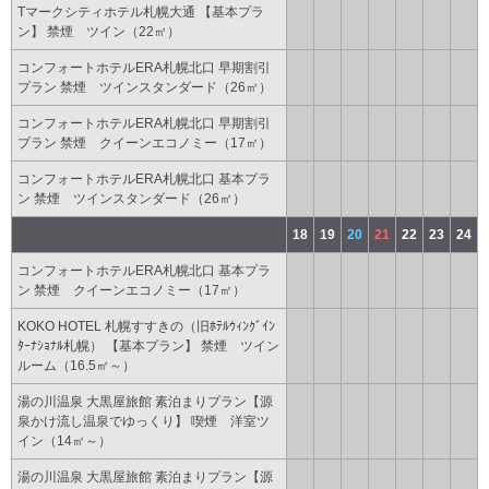
Tマークシティホテル札幌大通 【基本プラ
ン】 禁煙 ツイン（22㎡）
コンフォートホテルERA札幌北口 早期割引
プラン 禁煙 ツインスタンダード（26㎡）
コンフォートホテルERA札幌北口 早期割引
プラン 禁煙 クイーンエコノミー（17㎡）
コンフォートホテルERA札幌北口 基本プラ
ン 禁煙 ツインスタンダード（26㎡）
18
19
20
21
22
23
24
コンフォートホテルERA札幌北口 基本プラ
ン 禁煙 クイーンエコノミー（17㎡）
KOKO HOTEL 札幌すすきの（旧ﾎﾃﾙｳｨﾝｸﾞｲﾝ
ﾀｰﾅｼｮﾅﾙ札幌） 【基本プラン】 禁煙 ツイン
ルーム（16.5㎡～）
湯の川温泉 大黒屋旅館 素泊まりプラン【源
泉かけ流し温泉でゆっくり】 喫煙 洋室ツ
イン（14㎡～）
湯の川温泉 大黒屋旅館 素泊まりプラン【源