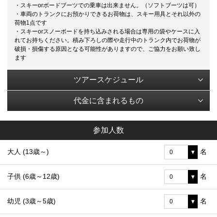
・スキーorボードブーツでの乗車は出来ません。（ソフトブーツは可）
・車両のトランクにお預かりできるお荷物は、スキー用具とそれ以外の
荷物1点です
・スキーorスノーボードを持ち込みされる場合は専用の袋やケースに入
れてお持ちください。積み下ろしの際や走行中のトランク内でお荷物が
破損・損傷する原因となる可能性がありますので、ご協力をお願い致し
ます
ツアースケジュール
代金に含まれるもの
参加人数
大人 (13歳～)
名
子供 (6歳～12歳)
名
幼児 (3歳～5歳)
名