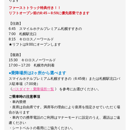
ります
ファーストトラック特典付き！！
リフトオープン前の8:45～8:59に優先搭乗できます
【往路】
6:45 スマイルホテルプレミアム札幌すすきの
7:00 札幌駅北口
8:15 キロロスノーワールド
★リフトは9:00にオープンします
【復路】
15:30 キロロスノーワールド
17:00～17:20 札幌市内到着
●乗降場所は2ヶ所から選べます
スマイルホテルプレミアム札幌すすきの（6:45発）または札幌駅北口バ
ス駐車場（7:00発）
《
バスダイヤ・乗降場所一覧
》 を参考にお選びください。
ご乗車時の注意事項
・車内禁煙
・座席は自由席です。満席等の理由により座席を指定させていただく場
合があります
・車内での携帯電話のご利用はマナーモードに設定のうえ、通話はご遠
慮ください
・シートベルトの着用にご協力ください。