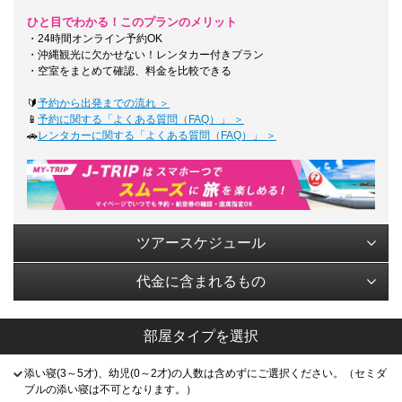
ひと目でわかる！このプランのメリット
・24時間オンライン予約OK
・沖縄観光に欠かせない！レンタカー付きプラン
・空室をまとめて確認、料金を比較できる
🔰
予約から出発までの流れ ＞
📱
予約に関する「よくある質問（FAQ）」 ＞
🚗
レンタカーに関する「よくある質問（FAQ）」 ＞
ツアースケジュール
代金に含まれるもの
部屋タイプを選択
添い寝(3～5才)、幼児(0～2才)の人数は含めずにご選択ください。（セミダ
ブルの添い寝は不可となります。）