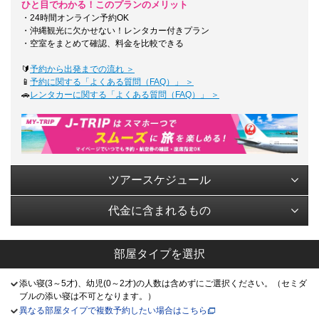
ひと目でわかる！このプランのメリット
・24時間オンライン予約OK
・沖縄観光に欠かせない！レンタカー付きプラン
・空室をまとめて確認、料金を比較できる
🔰
予約から出発までの流れ ＞
📱
予約に関する「よくある質問（FAQ）」 ＞
🚗
レンタカーに関する「よくある質問（FAQ）」 ＞
ツアースケジュール
代金に含まれるもの
部屋タイプを選択
添い寝(3～5才)、幼児(0～2才)の人数は含めずにご選択ください。（セミダ
ブルの添い寝は不可となります。）
異なる部屋タイプで複数予約したい場合はこちら