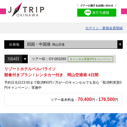
ログイン・新規会員登録
四国・中国発
出発地
岡山空港
ツアーID：OY-003265
キャンセル実質0円キャンペーン
リゾートホテルベルパライソ
朝食付きプラン / レンタカー付き 岡山空港発 4日間
予約日当日23:00まで取消料0円 / 万が一のキャンセルでも安心「取消料実質0
円キャンペーン」実施中
70,400
176,500
ツアー基本料金：
円～
円