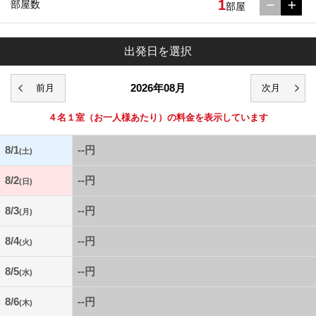
1
部屋数
部屋
出発日を選択
2026年08月
４名１室
（お一人様あたり）の料金を表示しています
8/1
--円
(土)
8/2
--円
(日)
8/3
--円
(月)
8/4
--円
(火)
8/5
--円
(水)
8/6
--円
(木)