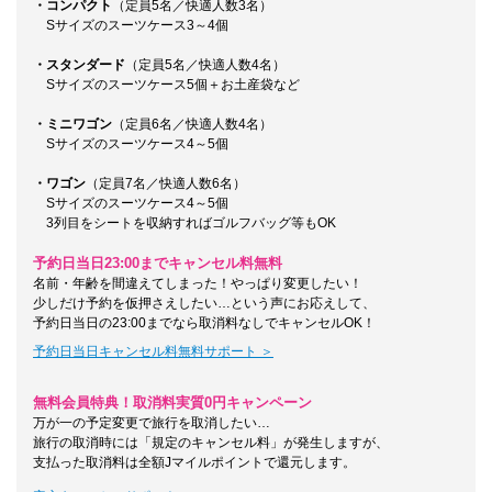
・コンパクト
（定員5名／快適人数3名）
Sサイズのスーツケース3～4個
・スタンダード
（定員5名／快適人数4名）
Sサイズのスーツケース5個＋お土産袋など
・ミニワゴン
（定員6名／快適人数4名）
Sサイズのスーツケース4～5個
・ワゴン
（定員7名／快適人数6名）
Sサイズのスーツケース4～5個
3列目をシートを収納すればゴルフバッグ等もOK
予約日当日23:00までキャンセル料無料
名前・年齢を間違えてしまった！やっぱり変更したい！
少しだけ予約を仮押さえしたい…という声にお応えして、
予約日当日の23:00までなら取消料なしでキャンセルOK！
予約日当日キャンセル料無料サポート ＞
無料会員特典！取消料実質0円キャンペーン
万が一の予定変更で旅行を取消したい…
旅行の取消時には「規定のキャンセル料」が発生しますが、
支払った取消料は全額Jマイルポイントで還元します。