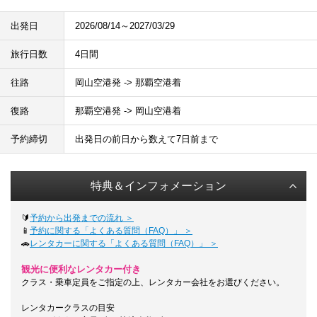
出発日
2026/08/14～2027/03/29
旅行日数
4日間
往路
岡山空港発 -> 那覇空港着
復路
那覇空港発 -> 岡山空港着
予約締切
出発日の前日から数えて7日前まで
特典＆インフォメーション
🔰
予約から出発までの流れ ＞
📱
予約に関する「よくある質問（FAQ）」 ＞
🚗
レンタカーに関する「よくある質問（FAQ）」 ＞
観光に便利なレンタカー付き
クラス・乗車定員をご指定の上、レンタカー会社をお選びください。
レンタカークラスの目安