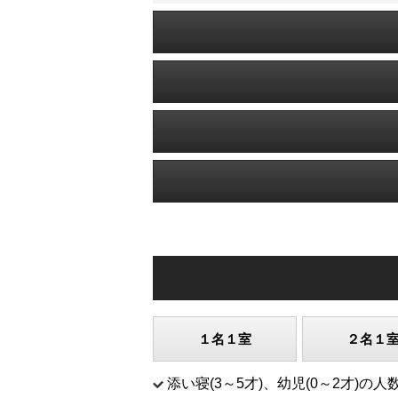
１名１室
２名１
添い寝(3～5才)、幼児(0～2才