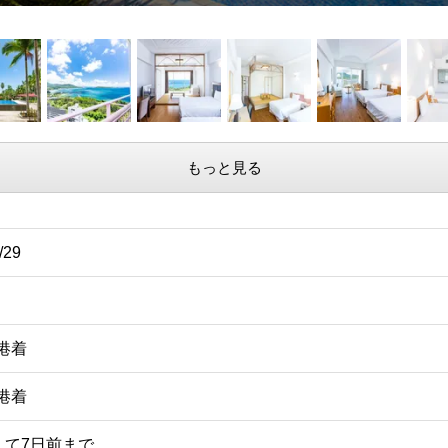
もっと見る
/29
空港着
空港着
えて7日前まで