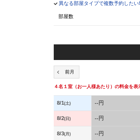
異なる部屋タイプで複数予約したい
部屋数
４名１室
（お一人様あたり）の料金を表
8/1
--円
(土)
8/2
--円
(日)
8/3
--円
(月)