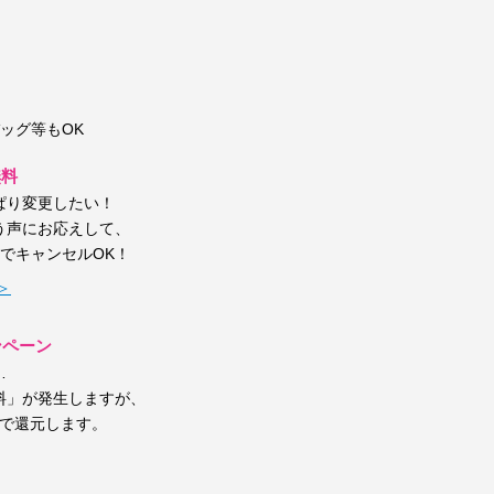
）
ッグ等もOK
無料
ぱり変更したい！
う声にお応えして、
しでキャンセルOK！
＞
ンペーン
…
料」が発生しますが、
トで還元します。