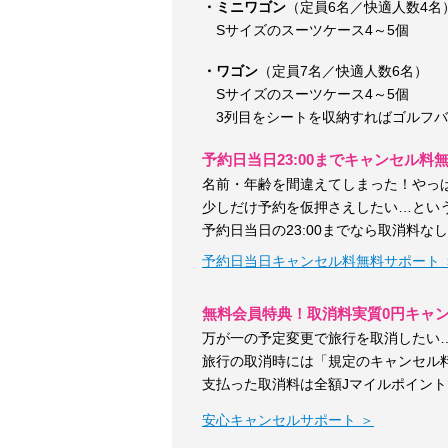
・ミニワゴン
（定員6名／快適人数4名
Sサイズのスーツケース4～5個
・ワゴン
（定員7名／快適人数6名）
Sサイズのスーツケース4～5個
3列目をシートを収納すればゴルフバ
予約日当日23:00までキャンセル料
名前・年齢を間違えてしまった！やっ
少しだけ予約を仮押さえしたい…とい
予約日当日の23:00までなら取消料な
予約日当日キャンセル料無料サポート 
無料会員特典！取消料実質0円キャ
万が一の予定変更で旅行を取消したい
旅行の取消時には「規定のキャンセル
支払った取消料は全額Jマイルポイン
安心キャンセルサポート ＞