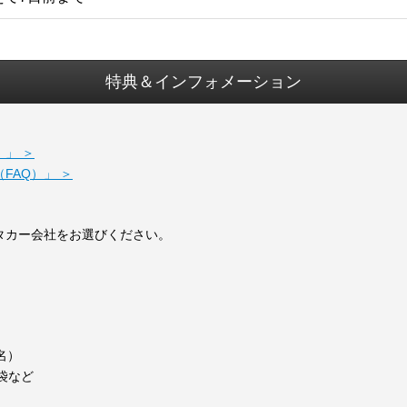
特典＆インフォメーション
」 ＞
FAQ）」 ＞
タカー会社をお選びください。
）
名）
袋など