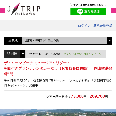
ログイン・新規会員登録
四国・中国発
出発地
岡山空港
ツアーID：OY-003266
キャンセル実質0円キャンペーン
ザ・ムーンビーチ ミュージアムリゾート
朝食付きプラン / レンタカーなし（お客様各自移動） 岡山空港発
4日間
予約日当日23:00まで取消料0円 / 万が一のキャンセルでも安心「取消料実質0
円キャンペーン」実施中
73,000
209,700
ツアー基本料金：
円～
円