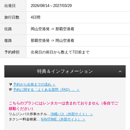
出発日
2026/08/14～2027/03/29
旅行日数
4日間
往路
岡山空港発 -> 那覇空港着
復路
那覇空港発 -> 岡山空港着
予約締切
出発日の前日から数えて7日前まで
特典＆インフォメーション
🔰
予約から出発までの流れ ＞
💬
予約に関する「よくある質問（FAQ）」 ＞
こちらのプランにはレンタカーは含まれておりません（各自でご
移動ください）
リムジンバス停車ホテル…
沖縄バス（外部サイト） ＞
タクシー料金検索…
NAVITIME（外部サイト） ＞