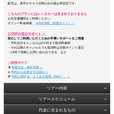
販売は、条件がそろう日程のみの超お得設定です。
こちらのプランにはレンタカーは含まれておりません
公共交通機関をご利用ください
タクシー料金検索…
NAVITIME（外部サイト） ＞
J-TRIPの安心サポート ＞
安心してご利用いただくための手厚いサポートをご用意
・予約当日キャンセルは23:00まで取消料無料
・それ以降のキャンセルでも取消料は全額ポイント還元
・LINEで気軽にお問い合わせできる など
ご利用ガイド
🔰
利用方法・操作手順 ＞
✈️
予約から出発までの流れ ＞
💬
予約に関する「よくある質問（FAQ）」 ＞
ツアー内容
ツアースケジュール
代金に含まれるもの