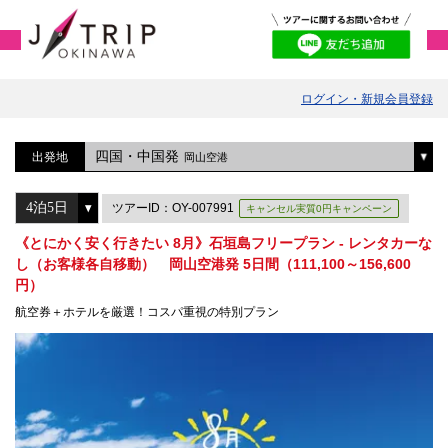
ログイン・新規会員登録
四国・中国発
出発地
岡山空港
ツアーID：OY-007991
キャンセル実質0円キャンペーン
《とにかく安く行きたい 8月》石垣島フリープラン - レンタカーな
し（お客様各自移動） 岡山空港発 5日間（111,100～156,600
円）
航空券＋ホテルを厳選！コスパ重視の特別プラン