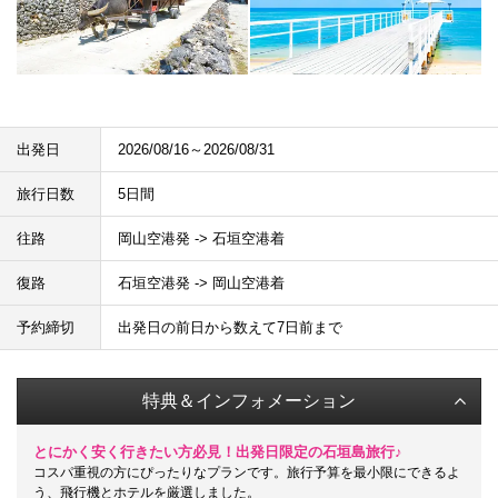
出発日
2026/08/16～2026/08/31
旅行日数
5日間
往路
岡山空港発 -> 石垣空港着
復路
石垣空港発 -> 岡山空港着
予約締切
出発日の前日から数えて7日前まで
特典＆インフォメーション
とにかく安く行きたい方必見！出発日限定の石垣島旅行♪
コスパ重視の方にぴったりなプランです。旅行予算を最小限にできるよ
う、飛行機とホテルを厳選しました。