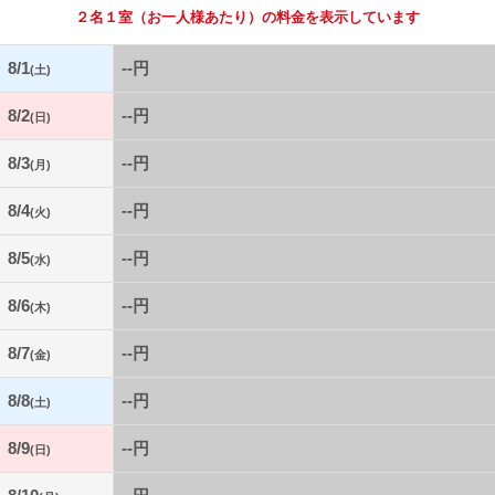
２名１室
（お一人様あたり）の料金を表示しています
8/1
--円
(土)
8/2
--円
(日)
8/3
--円
(月)
8/4
--円
(火)
8/5
--円
(水)
8/6
--円
(木)
8/7
--円
(金)
8/8
--円
(土)
8/9
--円
(日)