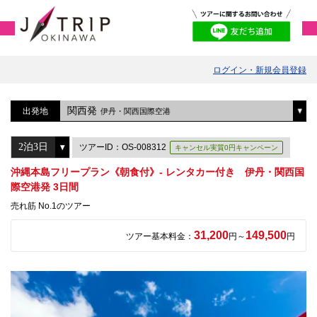
ログイン・新規会員登録
関西発
出発地
伊丹・関西国際空港
ツアーID：OS-008312
キャンセル実質0円キャンペーン
沖縄本島フリープラン《朝食付》- レンタカー付き 伊丹・関西国
際空港発 3日間
売れ筋 No.1のツアー
31,200
149,500
ツアー基本料金：
円～
円