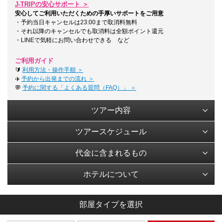
J-TRIPの安心サポート ＞
安心してご利用いただくための手厚いサポートをご用意
・予約当日キャンセルは23:00まで取消料無料
・それ以降のキャンセルでも取消料は全額ポイント還元
・LINEで気軽にお問い合わせできる など
ご利用ガイド
🔰
利用方法・操作手順 ＞
✈️
予約から出発までの流れ ＞
💬
予約に関する「よくある質問（FAQ）」 ＞
ツアー内容
ツアースケジュール
代金に含まれるもの
ホテルについて
部屋タイプを選択