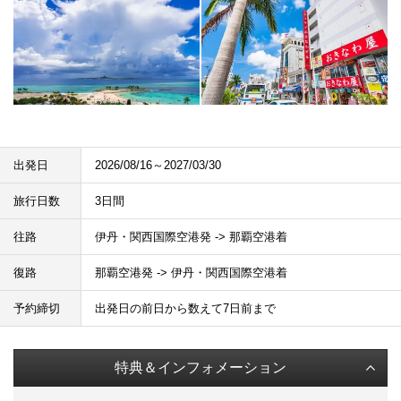
出発日
2026/08/16～2027/03/30
旅行日数
3日間
往路
伊丹・関西国際空港発 -> 那覇空港着
復路
那覇空港発 -> 伊丹・関西国際空港着
予約締切
出発日の前日から数えて7日前まで
特典＆インフォメーション