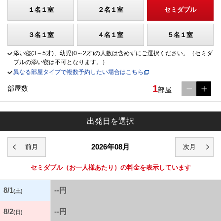
１名１室
２名１室
セミダブル
３名１室
４名１室
５名１室
添い寝(3～5才)、幼児(0～2才)の人数は含めずにご選択ください。（セミダ
ブルの添い寝は不可となります。）
異なる部屋タイプで複数予約したい場合はこちら
1
部屋数
部屋
出発日を選択
2026年08月
セミダブル
（お一人様あたり）の料金を表示しています
8/1
--円
(土)
8/2
--円
(日)