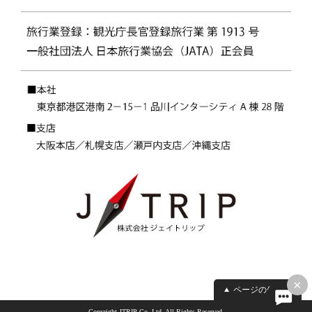
×
ページの先頭へ
Copyright JTRIP Co.,Ltd. All Rights Reserved.