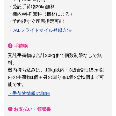
・受託手荷物20kg無料
・機内Wi-Fi無料（機材による）
・予約後すぐ座席指定可能
・JALフライトマイル登録方法
❹ 手荷物
受託手荷物は合計20kgまで個数制限なしで無
料。
機内持ち込みは、10kg以内・3辺合計115cm以
内の手荷物1個＋身の回り品1個の計2個まで可
能です。
・手荷物情報の詳細
❺ お支払い・領収書