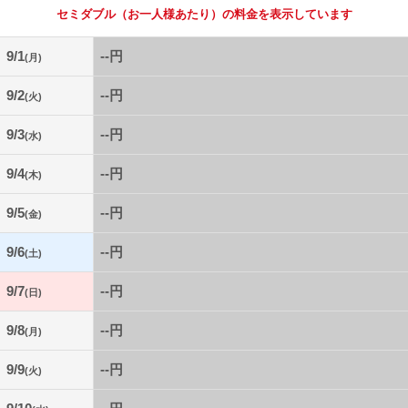
セミダブル
（お一人様あたり）の料金を表示しています
9/1
--円
(月)
9/2
--円
(火)
9/3
--円
(水)
9/4
--円
(木)
9/5
--円
(金)
9/6
--円
(土)
9/7
--円
(日)
9/8
--円
(月)
9/9
--円
(火)