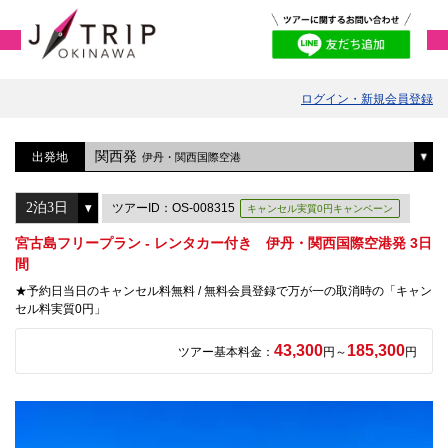
ログイン・新規会員登録
関西発
出発地
伊丹・関西国際空港
ツアーID：OS-008315
キャンセル実質0円キャンペーン
宮古島フリープラン - レンタカー付き 伊丹・関西国際空港発 3日
間
★予約日当日のキャンセル料無料 / 無料会員登録で万が一の取消時の「キャン
セル料実質0円」
43,300
185,300
ツアー基本料金：
円～
円