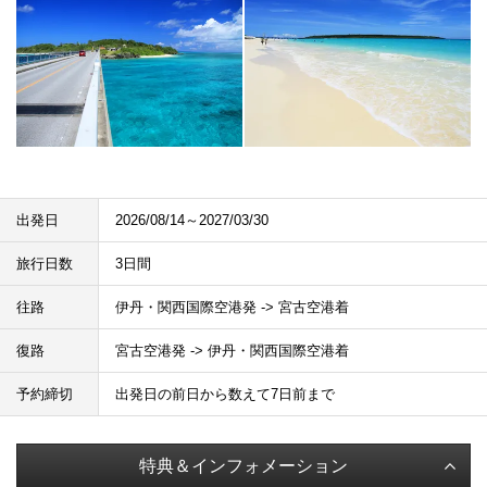
出発日
2026/08/14～2027/03/30
旅行日数
3日間
往路
伊丹・関西国際空港発 -> 宮古空港着
復路
宮古空港発 -> 伊丹・関西国際空港着
予約締切
出発日の前日から数えて7日前まで
特典＆インフォメーション