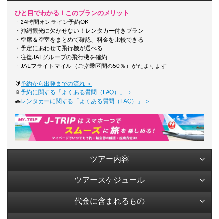
ひと目でわかる！このプランのメリット
・24時間オンライン予約OK
・沖縄観光に欠かせない！レンタカー付きプラン
・空席＆空室をまとめて確認、料金を比較できる
・予定にあわせて飛行機が選べる
・往復JALグループの飛行機を確約
・JALフライトマイル（ご搭乗区間の50％）がたまります
🔰
予約から出発までの流れ ＞
📱
予約に関する「よくある質問（FAQ）」 ＞
🚗
レンタカーに関する「よくある質問（FAQ）」 ＞
ツアー内容
ツアースケジュール
代金に含まれるもの