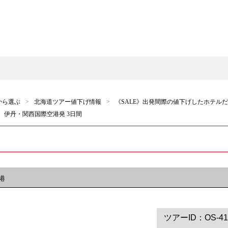
から選ぶ
北海道ツアー値下げ情報
《SALE》出発間際の値下げしたホテル
　伊丹・関西国際空港発 3日間
。
港
ツアーID：OS-41