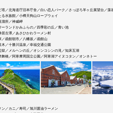
ビ塔／北海道庁旧本庁舎／白い恋人パーク／さっぽろ羊ヶ丘展望台／藻
たる水族館／小樽天狗山ロープウェイ
蒸溜所／神威岬
ワーランドかみふらの／四季彩の丘／青い池
神居古潭／あさひかわラーメン村
庫／函館朝市／八幡坂／函館山
並木／十勝川温泉／幸福交通公園
監獄／メルヘンの丘／オシンコシンの滝／知床五湖
幣舞橋／阿寒摩周国立公園／阿寒湖アイヌコタン／オンネトー
メン／カニ／寿司／旭川醤油ラーメン