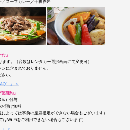
ン／スープカレー／十勝豚丼
ー付」
なります。（台数はレンタカー選択画面にて変更可）
ランに含まれておりません。
ださい。
AQ）」 ＞
プ便確約」
0％）付与
のお預け無料
況によっては事前の座席指定ができない場合もございます）
ってはWi-Fiをご利用できない場合もございます）
」 ＞