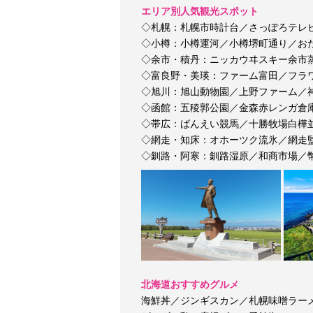
エリア別人気観光スポット
◇札幌：札幌市時計台／さっぽろテレ
◇小樽：小樽運河／小樽堺町通り／お
◇余市・積丹：ニッカウヰスキー余市
◇富良野・美瑛：ファーム富田／フラ
◇旭川：旭山動物園／上野ファーム／
◇函館：五稜郭公園／金森赤レンガ倉
◇帯広：ばんえい競馬／十勝牧場白樺
◇網走・知床：オホーツク流氷／網走
◇釧路・阿寒：釧路湿原／和商市場／
北海道おすすめグルメ
海鮮丼／ジンギスカン／札幌味噌ラー