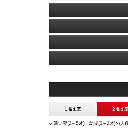
１名１室
２名１
添い寝(3～5才)、幼児(0～2才