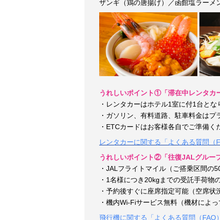
ザンギ（鶏の唐揚げ）／函館塩ラーメ
うれしいポイント①「滞在中レンタカ
・レンタカーはホテル1室に付1台と
・ガソリン、有料道路、駐車料金はプ
・ETCカードはお客様各自でご準備く
レンタカーに関する「よくある質問（F
うれしいポイント②「往復JALグルー
・JALフライトマイル（ご搭乗区間の5
・
1名様につき20kgまでの受託手荷物
・予約後すぐに座席指定可能（空席状
・機内Wi-Fiサービス無料（機材によ
飛行機に関する「よくある質問（FAQ）