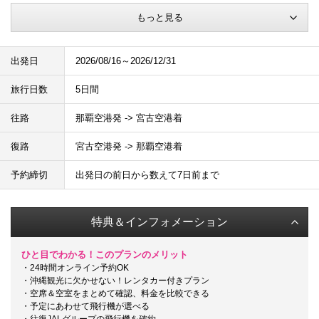
もっと見る
出発日
2026/08/16～2026/12/31
旅行日数
5日間
往路
那覇空港発 -> 宮古空港着
復路
宮古空港発 -> 那覇空港着
予約締切
出発日の前日から数えて7日前まで
特典＆インフォメーション
ひと目でわかる！このプランのメリット
・24時間オンライン予約OK
・沖縄観光に欠かせない！レンタカー付きプラン
・空席＆空室をまとめて確認、料金を比較できる
・予定にあわせて飛行機が選べる