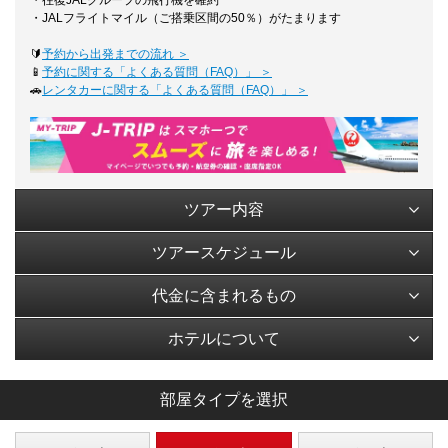
・往復JALグループの飛行機を確約
・JALフライトマイル（ご搭乗区間の50％）がたまります
🔰
予約から出発までの流れ ＞
📱
予約に関する「よくある質問（FAQ）」 ＞
🚗
レンタカーに関する「よくある質問（FAQ）」 ＞
ツアー内容
ツアースケジュール
代金に含まれるもの
ホテルについて
部屋タイプを選択