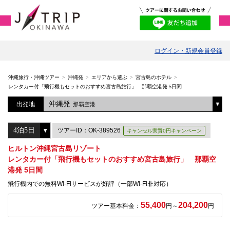
ログイン・新規会員登録
沖縄旅行・沖縄ツアー
沖縄発
エリアから選ぶ
宮古島のホテル
レンタカー付「飛行機もセットのおすすめ宮古島旅行」 那覇空港発 5日間
沖縄発
出発地
那覇空港
ツアーID：OK-389526
キャンセル実質0円キャンペーン
ヒルトン沖縄宮古島リゾート
レンタカー付「飛行機もセットのおすすめ宮古島旅行」 那覇空
港発 5日間
飛行機内での無料Wi-Fiサービスが好評（一部Wi-Fi非対応）
55,400
204,200
ツアー基本料金：
円～
円