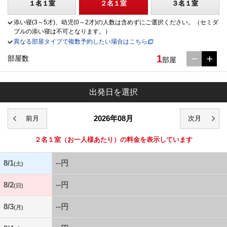
１名１室
２名１室
３名１室
添い寝(3～5才)、幼児(0～2才)の人数は含めずにご選択ください。（セミダ
ブルの添い寝は不可となります。）
異なる部屋タイプで複数予約したい場合はこちら
1
部屋数
部屋
出発日を選択
2026年08月
２名１室
（お一人様あたり）の料金を表示しています
8/1
--円
(土)
8/2
--円
(日)
8/3
--円
(月)