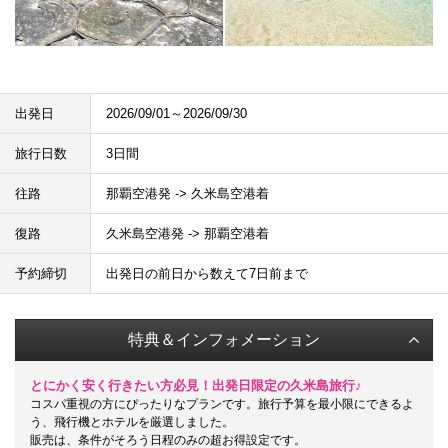
出発日
2026/09/01～2026/09/30
旅行日数
3日間
往路
那覇空港発 -> 久米島空港着
復路
久米島空港発 -> 那覇空港着
予約締切
出発日の前日から数えて7日前まで
特典＆インフォメーション
とにかく安く行きたい方必見！出発日限定の久米島旅行♪
コスパ重視の方にぴったりなプランです。旅行予算を最小限にできるよ
う、飛行機とホテルを厳選しました。
販売は、条件がそろう日程のみの超お得設定です。