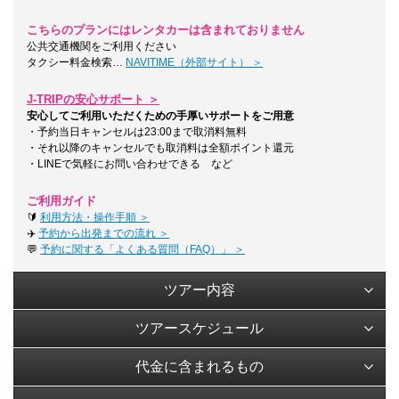
こちらのプランにはレンタカーは含まれておりません
公共交通機関をご利用ください
タクシー料金検索…
NAVITIME（外部サイト） ＞
J-TRIPの安心サポート ＞
安心してご利用いただくための手厚いサポートをご用意
・予約当日キャンセルは23:00まで取消料無料
・それ以降のキャンセルでも取消料は全額ポイント還元
・LINEで気軽にお問い合わせできる など
ご利用ガイド
🔰
利用方法・操作手順 ＞
✈️
予約から出発までの流れ ＞
💬
予約に関する「よくある質問（FAQ）」 ＞
ツアー内容
ツアースケジュール
代金に含まれるもの