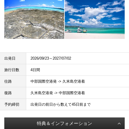
出発日
2026/09/23～2027/07/02
旅行日数
4日間
往路
中部国際空港発 -> 久米島空港着
復路
久米島空港発 -> 中部国際空港着
予約締切
出発日の前日から数えて45日前まで
特典＆インフォメーション