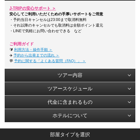
J-TRIPの安心サポート ＞
安心してご利用いただくための手厚いサポートをご用意
・予約当日キャンセルは23:00まで取消料無料
・それ以降のキャンセルでも取消料は全額ポイント還元
・LINEで気軽にお問い合わせできる など
ご利用ガイド
🔰
利用方法・操作手順 ＞
✈️
予約から出発までの流れ ＞
💬
予約に関する「よくある質問（FAQ）」 ＞
ツアー内容
ツアースケジュール
代金に含まれるもの
ホテルについて
部屋タイプを選択