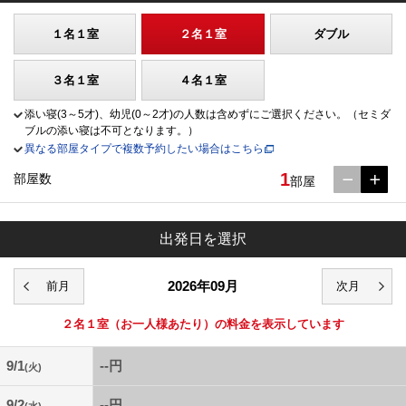
１名１室
２名１室
ダブル
３名１室
４名１室
添い寝(3～5才)、幼児(0～2才)の人数は含めずにご選択ください。（セミダ
ブルの添い寝は不可となります。）
異なる部屋タイプで複数予約したい場合はこちら
1
部屋数
部屋
出発日を選択
2026年09月
２名１室
（お一人様あたり）の料金を表示しています
9/1
--円
(火)
9/2
--円
(水)