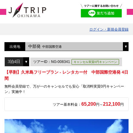
ログイン・新規会員登録
中部発
出発地
中部国際空港
ツアーID：NG-008341
キャンセル実質0円キャンペーン
【早割】久米島フリープラン - レンタカー付 中部国際空港発 4日
間
無料会員登録で、万が一のキャンセルでも安心「取消料実質0円キャンペー
ン」実施中！
65,200
212,100
ツアー基本料金：
円～
円