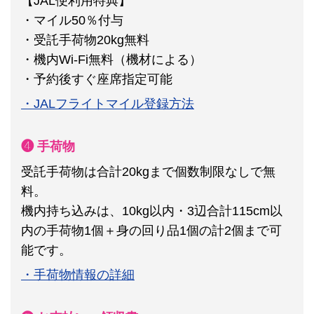
【JAL便利用特典】
・マイル50％付与
・受託手荷物20kg無料
・機内Wi-Fi無料（機材による）
・予約後すぐ座席指定可能
・JALフライトマイル登録方法
❹ 手荷物
受託手荷物は合計20kgまで個数制限なしで無
料。
機内持ち込みは、10kg以内・3辺合計115cm以
内の手荷物1個＋身の回り品1個の計2個まで可
能です。
・手荷物情報の詳細