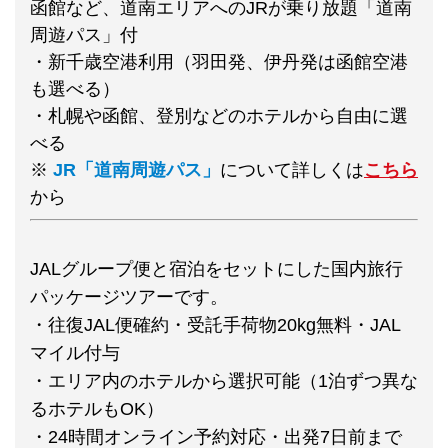
函館など、道南エリアへのJRが乗り放題「道南
周遊パス」付
・新千歳空港利用（羽田発、伊丹発は函館空港
も選べる）
・札幌や函館、登別などのホテルから自由に選
べる
※
JR「道南周遊パス」
について詳しくは
こちら
から
JALグループ便と宿泊をセットにした国内旅行
パッケージツアーです。
・往復JAL便確約・受託手荷物20kg無料・JAL
マイル付与
・エリア内のホテルから選択可能（1泊ずつ異な
るホテルもOK）
・24時間オンライン予約対応・出発7日前まで