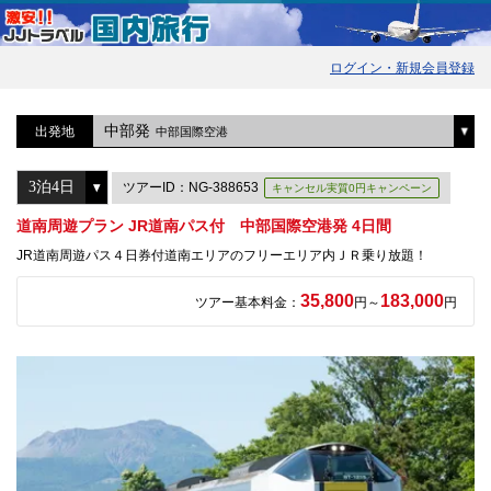
ログイン・新規会員登録
中部発
出発地
中部国際空港
ツアーID：NG-388653
キャンセル実質0円キャンペーン
道南周遊プラン JR道南パス付 中部国際空港発 4日間
JR道南周遊パス４日券付道南エリアのフリーエリア内ＪＲ乗り放題！
35,800
183,000
ツアー基本料金：
円～
円