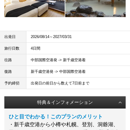
出発日
2026/08/14～2027/03/31
旅行日数
4日間
往路
中部国際空港発 -> 新千歳空港着
復路
新千歳空港発 -> 中部国際空港着
予約締切
出発日の前日から数えて7日前まで
特典＆インフォメーション
ひと目でわかる！このプランのメリット
・新千歳空港から小樽や札幌、登別、洞爺湖、