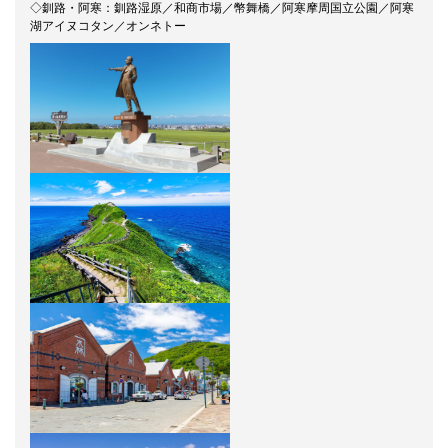
◇釧路・阿寒：釧路湿原／和商市場／幣舞橋／阿寒摩周国立公園／阿寒
湖アイヌコタン／オンネトー