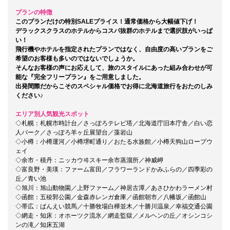
プランの特徴
このプランだけの特別SALEプライス！通常価格から大幅値下げ！
デラックスクラスのホテルからコスパ抜群のホテルまで選択肢がいっぱ
い！
飛行機やホテルを指定されたプランではなく、自由度の高いプランをご
希望のお客様も多いのではないでしょうか。
そんなお客様の声にお応えして、旅のスタイルにあった組み合わせが可
能な『完全フリープラン』をご用意しました。
出発間際だからこそのスペシャル価格
でお得に北海道旅行をおたのしみ
ください♪
エリア別人気観光スポット
◇札幌：札幌市時計台／さっぽろテレビ塔／北海道庁旧本庁舎／白い恋
人パーク／さっぽろ羊ヶ丘展望台／藻岩山
◇小樽：小樽運河／小樽堺町通り／おたる水族館／小樽天狗山ロープウ
ェイ
◇余市・積丹：ニッカウヰスキー余市蒸溜所／神威岬
◇富良野・美瑛：ファーム富田／フラワーランドかみふらの／四季彩の
丘／青い池
◇旭川：旭山動物園／上野ファーム／神居古潭／あさひかわラーメン村
◇函館：五稜郭公園／金森赤レンガ倉庫／函館朝市／八幡坂／函館山
◇帯広：ばんえい競馬／十勝牧場白樺並木／十勝川温泉／幸福交通公園
◇網走・知床：オホーツク流氷／網走監獄／メルヘンの丘／オシンコシ
ンの滝／知床五湖