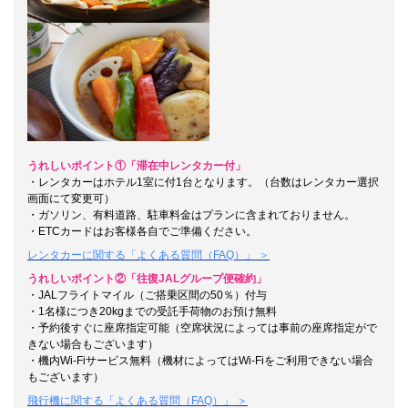
うれしいポイント①「滞在中レンタカー付」
・レンタカーはホテル1室に付1台となります。（台数はレンタカー選択
画面にて変更可）
・ガソリン、有料道路、駐車料金はプランに含まれておりません。
・ETCカードはお客様各自でご準備ください。
レンタカーに関する「よくある質問（FAQ）」 ＞
うれしいポイント②「往復JALグループ便確約」
・JALフライトマイル（ご搭乗区間の50％）付与
・
1名様につき20kgまでの受託手荷物のお預け無料
・予約後すぐに座席指定可能（空席状況によっては事前の座席指定がで
きない場合もございます）
・機内Wi-Fiサービス無料（機材によってはWi-Fiをご利用できない場合
もございます）
飛行機に関する「よくある質問（FAQ）」 ＞