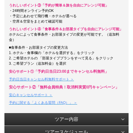
うれしいポイント③「予約が簡単＆旅を自由にアレンジ可能」
・
24時間オンライン予約OK
・予定にあわせて飛行機・ホテルが選べる
・空席＆空室をまとめて確認可能
うれしいポイント④「食事条件＆お部屋タイプを自由にアレンジ可能」
ホテルによって食事条件・お部屋タイプの変更が可能です。（追加料
金）
■
食事条件・お部屋タイプ
の変更方法
1. ホテル・食事欄の「ホテルを選択する」をクリック
2. ご希望ホテルの 「部屋タイププランをすべて見る」をクリック
3. ご希望プラン（追加料金）を選択
予約日当日23:00までキャンセル料無料」
安心サポート①「
予約日当日キャンセル料無料サポート ＞
安心サポート②「無料会員特典！取消料実質0円キャンペーン」
安心キャンセルサポート ＞
予約に関する「よくある質問（FAQ）」 ＞
ツアー内容
ツアースケジュール