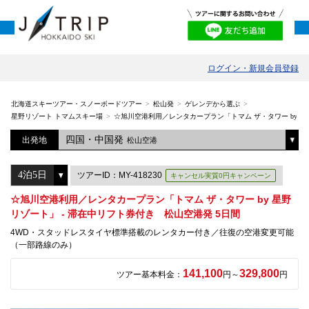
ログイン・新規会員登録
北海道スキーツアー・スノーボードツアー
松山発
ゲレンデから選ぶ
星野リゾート トマムスキー場
☆旭川空港利用／レンタカープラン「トマム ザ・タワー by 星
四国・中国発
出発地
松山空港
ツアーID：MY-418230
キャンセル実質0円キャンペーン
☆旭川空港利用／レンタカープラン「トマム ザ・タワー by 星野
リゾート」 - 滞在中リフト券付き 松山空港発 5日間
4WD・スタッドレスタイヤ標準搭載のレンタカー付き／往復の空港変更可能
（一部路線のみ）
141,100
329,800
ツアー基本料金：
円～
円