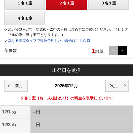
１名１室
２名１室
３名１室
４名１室
添い寝(3～5才)、幼児(0～2才)の人数は含めずにご選択ください。（セミダ
ブルの添い寝は不可となります。）
異なる部屋タイプで複数予約したい場合はこちら
1
部屋数
部屋
出発日を選択
2026年12月
２名１室
（お一人様あたり）の料金を表示しています
12/1
--円
(火)
12/2
--円
(水)