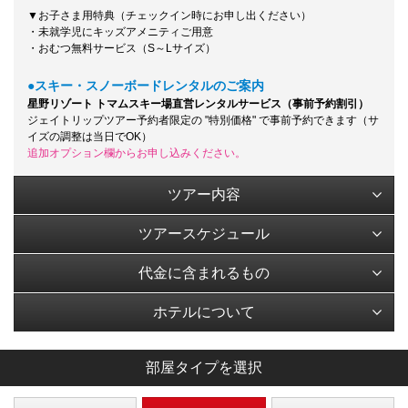
▼お子さま用特典（チェックイン時にお申し出ください）
・未就学児にキッズアメニティご用意
・おむつ無料サービス（S～Lサイズ）
●スキー・スノーボードレンタルのご案内
星野リゾート トマムスキー場直営レンタルサービス（事前予約割引）
ジェイトリップツアー予約者限定の "特別価格" で事前予約できます（サ
イズの調整は当日でOK）
追加オプション欄からお申し込みください。
ツアー内容
ツアースケジュール
代金に含まれるもの
ホテルについて
部屋タイプを選択