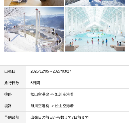
出発日
2026/12/05～2027/03/27
旅行日数
5日間
往路
松山空港発 -> 旭川空港着
復路
旭川空港発 -> 松山空港着
予約締切
出発日の前日から数えて7日前まで