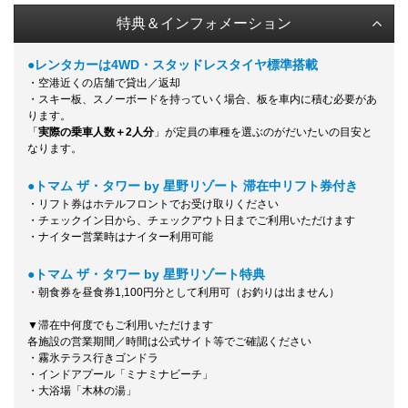
特典＆インフォメーション
●レンタカーは4WD・スタッドレスタイヤ標準搭載
・空港近くの店舗で貸出／返却
・スキー板、スノーボードを持っていく場合、板を車内に積む必要があ
ります。
「
実際の乗車人数＋2人分
」が定員の車種を選ぶのがだいたいの目安と
なります。
●トマム ザ・タワー by 星野リゾート 滞在中リフト券付き
・リフト券はホテルフロントでお受け取りください
・チェックイン日から、チェックアウト日までご利用いただけます
・ナイター営業時はナイター利用可能
●トマム ザ・タワー by 星野リゾート特典
・朝食券を昼食券1,100円分として利用可
（お釣りは出ません）
▼滞在中何度でもご利用いただけます
各施設の営業期間／時間は公式サイト等でご確認ください
・霧氷テラス行きゴンドラ
・インドアプール「ミナミナビーチ」
・大浴場「木林の湯」