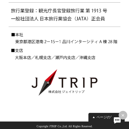
×
ページの先頭へ
Copyright JTRIP Co.,Ltd. All Rights Reserved.