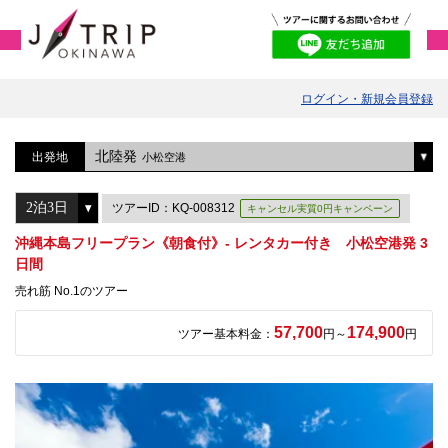
ログイン・新規会員登録
北陸発
出発地
小松空港
ツアーID：KQ-008312
キャンセル実質0円キャンペーン
沖縄本島フリープラン《朝食付》- レンタカー付き 小松空港発 3
日間
売れ筋 No.1のツアー
57,700
174,900
ツアー基本料金：
円～
円