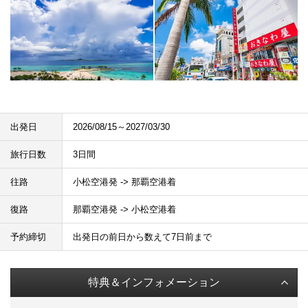
出発日
2026/08/15～2027/03/30
旅行日数
3日間
往路
小松空港発 -> 那覇空港着
復路
那覇空港発 -> 小松空港着
予約締切
出発日の前日から数えて7日前まで
特典＆インフォメーション