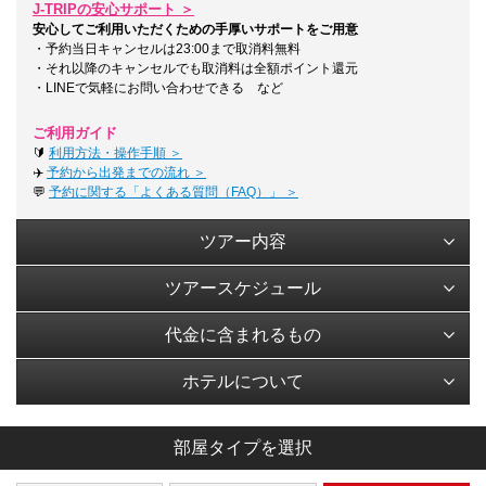
J-TRIPの安心サポート ＞
安心してご利用いただくための手厚いサポートをご用意
・予約当日キャンセルは23:00まで取消料無料
・それ以降のキャンセルでも取消料は全額ポイント還元
・LINEで気軽にお問い合わせできる など
ご利用ガイド
🔰
利用方法・操作手順 ＞
✈️
予約から出発までの流れ ＞
💬
予約に関する「よくある質問（FAQ）」 ＞
ツアー内容
ツアースケジュール
代金に含まれるもの
ホテルについて
部屋タイプを選択