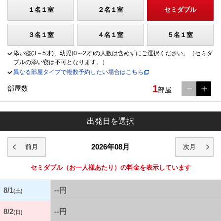
１名１室
２名１室
セミダブル
３名１室
４名１室
５名１室
添い寝(3～5才)、幼児(0～2才)の人数は含めずにご選択ください。（セミダ
ブルの添い寝は不可となります。）
異なる部屋タイプで複数予約したい場合はこちら
1
部屋数
部屋
出発日を選択
2026年08月
セミダブル
（お一人様あたり）の料金を表示しています
8/1
--円
(土)
8/2
--円
(日)