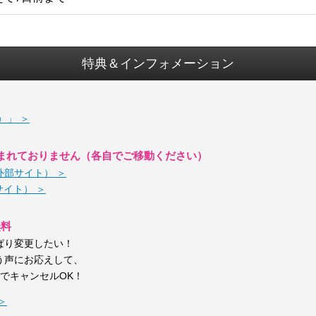
特典＆インフォメーション
）」 ＞
まれておりません（各自でご移動ください）
外部サイト） ＞
部サイト） ＞
無料
ぱり変更したい！
う声にお応えして、
しでキャンセルOK！
＞