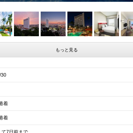
もっと見る
/30
空港着
空港着
えて7日前まで