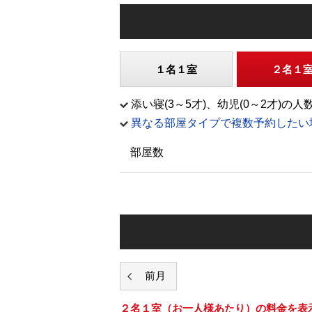
１名１室
２名１
添い寝(3～5才)、幼児(0～2才
異なる部屋タイプで複数予約したい
部屋数
２名１室
（お一人様あたり）の料金を表