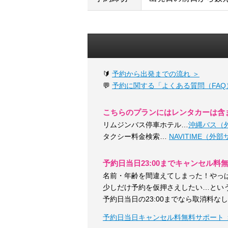
🔰
予約から出発までの流れ ＞
💬
予約に関する「よくある質問（FAQ
こちらのプランにはレンタカーは含
リムジンバス停車ホテル…
沖縄バス（
タクシー料金検索…
NAVITIME（外
予約日当日23:00までキャンセル料
名前・年齢を間違えてしまった！やっ
少しだけ予約を仮押さえしたい…とい
予約日当日の23:00までなら取消料な
予約日当日キャンセル料無料サポート 