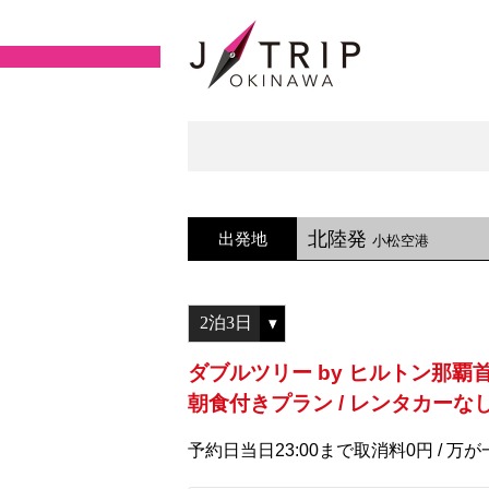
北陸発
出発地
小松空港
ダブルツリー by ヒルトン那覇
朝食付きプラン / レンタカーな
予約日当日23:00まで取消料0円 /