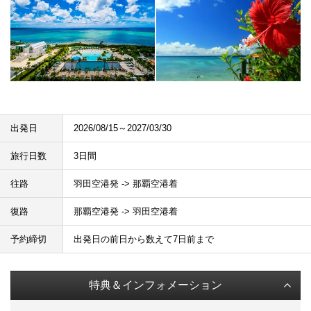
出発日
2026/08/15～2027/03/30
旅行日数
3日間
往路
羽田空港発 -> 那覇空港着
復路
那覇空港発 -> 羽田空港着
予約締切
出発日の前日から数えて7日前まで
特典＆インフォメーション