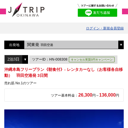
ログイン・新規会員登録
関東発
出発地
羽田空港
ツアーID：HN-008308
キャンセル実質0円キャンペーン
沖縄本島フリープラン《朝食付》- レンタカーなし（お客様各自移
動） 羽田空港発 3日間
売れ筋 No.1のツアー
26,300
136,000
ツアー基本料金：
円～
円