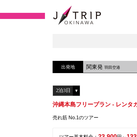
関東発
出発地
羽田空港
沖縄本島フリープラン - レン
売れ筋 No.1のツアー
23,900
133
ツアー基本料金：
円～