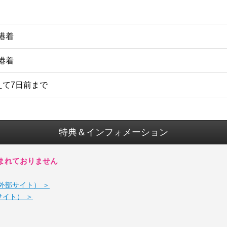
空港着
空港着
えて7日前まで
特典＆インフォメーション
まれておりません
外部サイト） ＞
部サイト） ＞