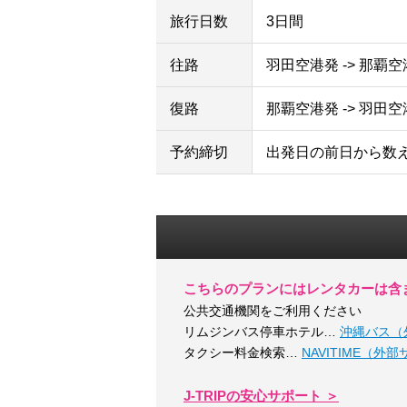
旅行日数
3日間
往路
羽田空港発 -> 那覇
復路
那覇空港発 -> 羽田
予約締切
出発日の前日から数
こちらのプランにはレンタカーは含
公共交通機関をご利用ください
リムジンバス停車ホテル…
沖縄バス（
タクシー料金検索…
NAVITIME（外
J-TRIPの安心サポート ＞