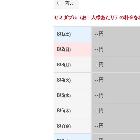
セミダブル
（お一人様あたり）の料金を
8/1
--円
(土)
8/2
--円
(日)
8/3
--円
(月)
8/4
--円
(火)
8/5
--円
(水)
8/6
--円
(木)
8/7
--円
(金)