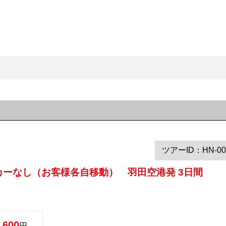
ツアーID：HN-00
タカーなし（お客様各自移動） 羽田空港発 3日間
,600
円