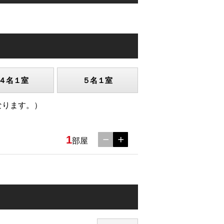
４名１室
５名１室
なります。）
1
部屋