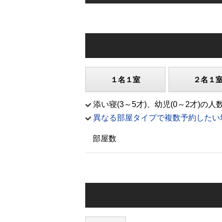
１名１室
２名１
添い寝(3～5才)、幼児(0～2才
異なる部屋タイプで複数予約したい
部屋数