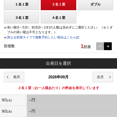
１名１室
２名１室
ダブル
３名１室
４名１室
添い寝(3～5才)、幼児(0～2才)の人数は含めずにご選択ください。（セミダ
ブルの添い寝は不可となります。）
異なる部屋タイプで複数予約したい場合はこちら
1
部屋数
部屋
出発日を選択
2026年09月
２名１室
（お一人様あたり）の料金を表示しています
9/1
--円
(火)
9/2
--円
(水)