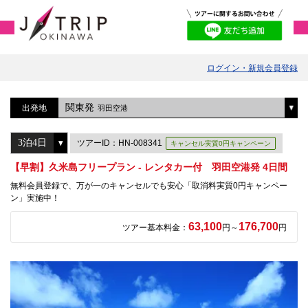
ログイン・新規会員登録
関東発
出発地
羽田空港
ツアーID：HN-008341
キャンセル実質0円キャンペーン
【早割】久米島フリープラン - レンタカー付 羽田空港発 4日間
無料会員登録で、万が一のキャンセルでも安心「取消料実質0円キャンペー
ン」実施中！
63,100
176,700
ツアー基本料金：
円～
円