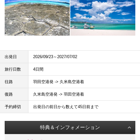
出発日
2026/09/23～2027/07/02
旅行日数
4日間
往路
羽田空港発 -> 久米島空港着
復路
久米島空港発 -> 羽田空港着
予約締切
出発日の前日から数えて45日前まで
特典＆インフォメーション