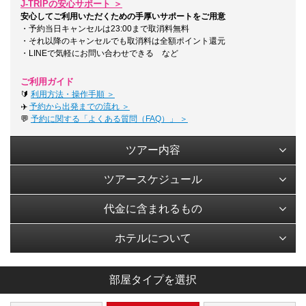
J-TRIPの安心サポート ＞
安心してご利用いただくための手厚いサポートをご用意
・予約当日キャンセルは23:00まで取消料無料
・それ以降のキャンセルでも取消料は全額ポイント還元
・LINEで気軽にお問い合わせできる など
ご利用ガイド
🔰
利用方法・操作手順 ＞
✈️
予約から出発までの流れ ＞
💬
予約に関する「よくある質問（FAQ）」 ＞
ツアー内容
ツアースケジュール
代金に含まれるもの
ホテルについて
部屋タイプを選択