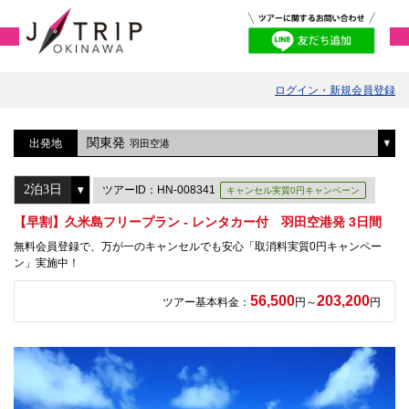
ログイン・新規会員登録
関東発
出発地
羽田空港
ツアーID：HN-008341
キャンセル実質0円キャンペーン
【早割】久米島フリープラン - レンタカー付 羽田空港発 3日間
無料会員登録で、万が一のキャンセルでも安心「取消料実質0円キャンペー
ン」実施中！
56,500
203,200
ツアー基本料金：
円～
円