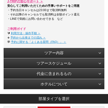
J-TRIPの安心サポート ＞
安心してご利用いただくための手厚いサポートをご用意
・予約当日キャンセルは23:00まで取消料無料
・それ以降のキャンセルでも取消料は全額ポイント還元
・LINEで気軽にお問い合わせできる など
ご利用ガイド
🔰
利用方法・操作手順 ＞
✈️
予約から出発までの流れ ＞
💬
予約に関する「よくある質問（FAQ）」 ＞
ツアー内容
ツアースケジュール
代金に含まれるもの
ホテルについて
部屋タイプを選択