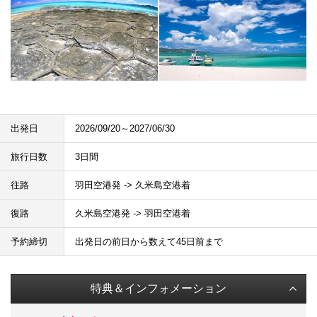
出発日
2026/09/20～2027/06/30
旅行日数
3日間
往路
羽田空港発 -> 久米島空港着
復路
久米島空港発 -> 羽田空港着
予約締切
出発日の前日から数えて45日前まで
特典＆インフォメーション