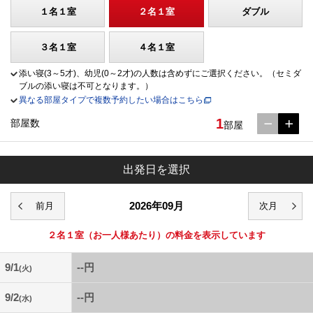
１名１室
２名１室
ダブル
３名１室
４名１室
添い寝(3～5才)、幼児(0～2才)の人数は含めずにご選択ください。（セミダ
ブルの添い寝は不可となります。）
異なる部屋タイプで複数予約したい場合はこちら
1
部屋数
部屋
出発日を選択
2026年09月
２名１室
（お一人様あたり）の料金を表示しています
9/1
--円
(火)
9/2
--円
(水)