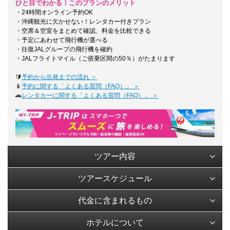
ひと目でわかる！このプランのメリット
・24時間オンライン予約OK
・沖縄観光に欠かせない！レンタカー付きプラン
・空席＆空室をまとめて確認、料金を比較できる
・予定にあわせて飛行機が選べる
・往復JALグループの飛行機を確約
・JALフライトマイル（ご搭乗区間の50％）がたまります
🔰
予約から出発までの流れ ＞
📱
予約に関する「よくある質問（FAQ）」 ＞
🚗
レンタカーに関する「よくある質問（FAQ）」 ＞
ツアー内容
ツアースケジュール
代金に含まれるもの
ホテルについて