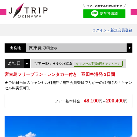
ログイン・新規会員登録
関東発
出発地
羽田空港
ツアーID：HN-008315
キャンセル実質0円キャンペーン
宮古島フリープラン - レンタカー付き 羽田空港発 3日間
★予約日当日のキャンセル料無料 / 無料会員登録で万が一の取消時の「キャン
セル料実質0円」
48,100
200,400
ツアー基本料金：
円～
円