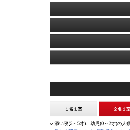
１名１室
２名１
添い寝(3～5才)、幼児(0～2才