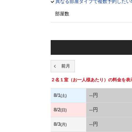
異なる部屋タイプで複数予約したい
部屋数
２名１室
（お一人様あたり）の料金を表
8/1
--円
(土)
8/2
--円
(日)
8/3
--円
(月)