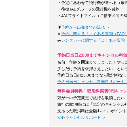
・予定にあわせて飛行機が選べる（最長
・往復JALグループの飛行機を確約
・JALフライトマイル（ご搭乗区間の5
🔰
予約から出発までの流れ ＞
📱
予約に関する「よくある質問（FAQ）
🚗
レンタカーに関する「よくある質問（
予約日当日23:00までキャンセル料
名前・年齢を間違えてしまった！やっ
少しだけ予約を仮押さえしたい…とい
予約日当日の23:00までなら取消料な
予約日当日キャンセル料無料サポート 
無料会員特典！取消料実質0円キャ
万が一の予定変更で旅行を取消したい
旅行の取消時には「規定のキャンセル
支払った取消料は全額Jマイルポイン
安心キャンセルサポート ＞