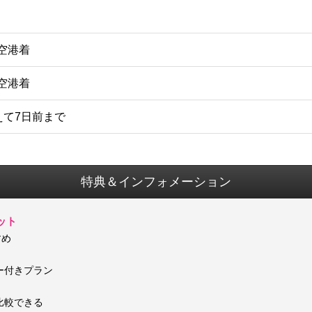
島空港着
田空港着
えて7日前まで
特典＆インフォメーション
ット
すめ
ー付きプラン
比較できる