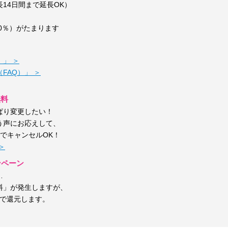
14日間まで延長OK）
0％）がたまります
」 ＞
FAQ）」 ＞
無料
ぱり変更したい！
う声にお応えして、
しでキャンセルOK！
＞
ンペーン
…
料」が発生しますが、
トで還元します。