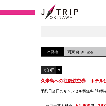
関東発
出発地
羽田空港
久米島への往復航空券＋ホテルは
予約日当日のキャンセル料無料 / 無
51,600
197
ツアー基本料金：
円～