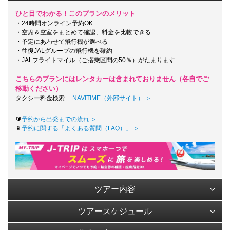
ひと目でわかる！このプランのメリット
・24時間オンライン予約OK
・空席＆空室をまとめて確認、料金を比較できる
・予定にあわせて飛行機が選べる
・往復JALグループの飛行機を確約
・JALフライトマイル（ご搭乗区間の50％）がたまります
こちらのプランにはレンタカーは含まれておりません（各自でご
移動ください）
タクシー料金検索…
NAVITIME（外部サイト） ＞
🔰
予約から出発までの流れ ＞
📱
予約に関する「よくある質問（FAQ）」 ＞
ツアー内容
ツアースケジュール