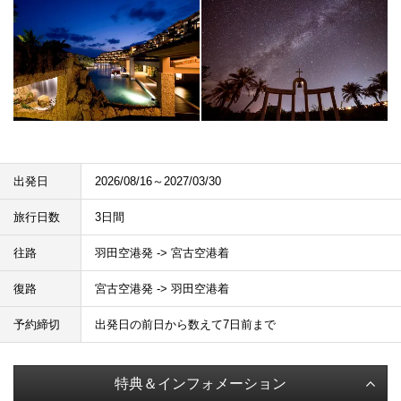
出発日
2026/08/16～2027/03/30
旅行日数
3日間
往路
羽田空港発 -> 宮古空港着
復路
宮古空港発 -> 羽田空港着
予約締切
出発日の前日から数えて7日前まで
特典＆インフォメーション