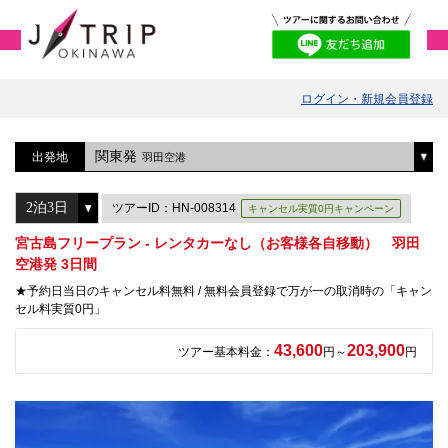
ログイン・新規会員登録
関東発
出発地
羽田空港
ツアーID：HN-008314
キャンセル実質0円キャンペーン
宮古島フリープラン - レンタカーなし（お客様各自移動） 羽田
空港発 3日間
★予約日当日のキャンセル料無料 / 無料会員登録で万が一の取消時の「キャン
セル料実質0円」
43,600
203,900
ツアー基本料金：
円～
円