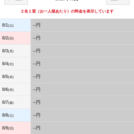
２名１室
（お一人様あたり）の料金を表示しています
8/1
--円
(土)
8/2
--円
(日)
8/3
--円
(月)
8/4
--円
(火)
8/5
--円
(水)
8/6
--円
(木)
8/7
--円
(金)
8/8
--円
(土)
8/9
--円
(日)