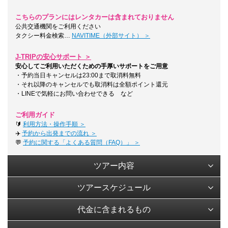
こちらのプランにはレンタカーは含まれておりません
公共交通機関をご利用ください
タクシー料金検索…
NAVITIME（外部サイト） ＞
J-TRIPの安心サポート ＞
安心してご利用いただくための手厚いサポートをご用意
・予約当日キャンセルは23:00まで取消料無料
・それ以降のキャンセルでも取消料は全額ポイント還元
・LINEで気軽にお問い合わせできる など
ご利用ガイド
🔰
利用方法・操作手順 ＞
✈️
予約から出発までの流れ ＞
💬
予約に関する「よくある質問（FAQ）」 ＞
ツアー内容
ツアースケジュール
代金に含まれるもの