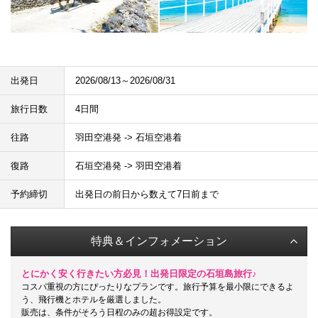
出発日
2026/08/13～2026/08/31
旅行日数
4日間
往路
羽田空港発 -> 石垣空港着
復路
石垣空港発 -> 羽田空港着
予約締切
出発日の前日から数えて7日前まで
特典＆インフォメーション
とにかく安く行きたい方必見！出発日限定の石垣島旅行♪
コスパ重視の方にぴったりなプランです。旅行予算を最小限にできるよ
う、飛行機とホテルを厳選しました。
販売は、条件がそろう日程のみの超お得設定です。