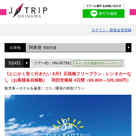
ログイン・新規会員登録
関東発
出発地
羽田空港
ツアーID：HN-007991
キャンセル実質0円キャンペーン
《とにかく安く行きたい 8月》石垣島フリープラン - レンタカーな
し（お客様各自移動） 羽田空港発 4日間（66,800～105,300円）
航空券＋ホテルを厳選！コスパ重視の特別プラン